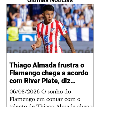
Thiago Almada frustra o
Flamengo chega a acordo
com River Plate, diz
jornalista
06/08/2026 O sonho do
Flamengo em contar com o
talento de Thiago Almada chegou
ao fim. Disputado também pelo
River Plate, o jogador acertou a
sua ida para o clube argentino
frustrando a diretoria rubro-