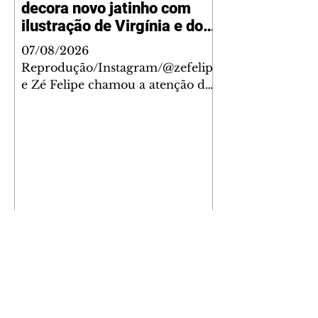
decora novo jatinho com
ilustração de Virgínia e dos
filhos
07/08/2026
Reprodução/Instagram/@zefelip
e Zé Felipe chamou a atenção dos
seguidores ao revelar um detalhe
especial de sua nova aeronave. O
cantor compartilhou nesta
quinta-feira, 6, registros do
jatinho recém-adquirido e
mostrou que decidiu personalizar
o espaço com uma ilustração que
reúne Virginia Fonseca e os três
filhos que eles tiveram juntos:
Maria Alice, Maria Flor e José
Leonardo. Na imagem, aparecem
os apelidos dos integrantes da
família, entre eles "Papai",