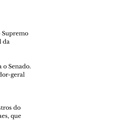
 o Supremo 
 da 
a o Senado. 
or-geral 
tros do 
es, que 