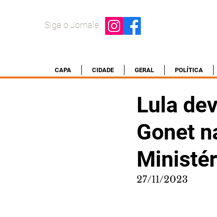
Siga o Jornale
CAPA
CIDADE
GERAL
POLÍTICA
Lula de
Gonet na
Ministér
27/11/2023