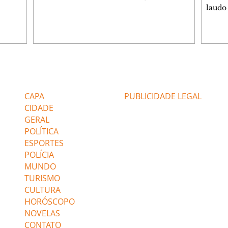
025 – 9%
Durigan, disse que o aumento da dívida
laudo
e
brasileira não se deve ao aumento de gastos,
avião
e sim aos juros altos que são cobrados no
sabia
egurança
país. Segundo ele, isso ocorre por conta da
da ae
(de
necessidade de o governo pagar dívidas
fazer
furtos
antigas com títulos novos, o que implica em
oficia
.561).
mais pagamento de juros. A declaração do
compl
Editorias
Editais Certificados
ece sem
ministro em entrevista à Globonews nesta
(09).
e, sobr
quinta-feira (6). Ele expl
de Sã
CAPA
PUBLICIDADE LEGAL
laudo
CIDADE
GERAL
POLÍTICA
ESPORTES
POLÍCIA
MUNDO
TURISMO
CULTURA
HORÓSCOPO
NOVELAS
CONTATO