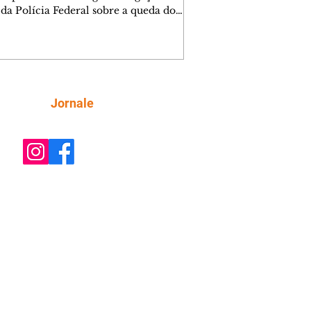
 da Polícia Federal sobre a queda do
 da Voepass concluiu que a tripulação
 dos problemas do sistema de degelo
ronave e ainda assim decolou para
 uma rota em que havia previsão
l de formação de gelo. O acidente vai
etar dois anos no próximo domingo
Siga
Jornale
 O avião caiu em Vinhedo, no interior
o Paulo, e 62 pessoas morreram. O
 da Polícia Federal concluiu