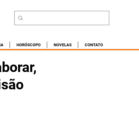
RA
HORÓSCOPO
NOVELAS
CONTATO
borar,
isão