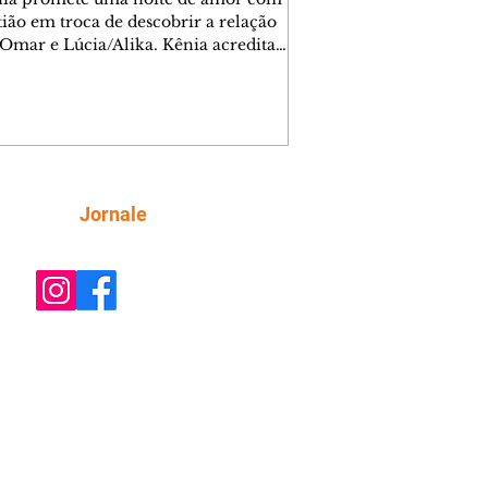
tião em troca de descobrir a relação
 Omar e Lúcia/Alika. Kênia acredita
inta esteja mesmo ao lado de Jendal, e
o convite para jantar com os dois.
 desabafa com Casemiro e conta que
ília de Lúcia/Alika tem uma dívida
mar. Ana Maria vai à casa de Manoel
estratada por Fortunato. José e Omar
tam sobre a possível jazida de
Siga
Jornale
tênio na região. Virgínia provoca
nes na frente de Marta. Binta s