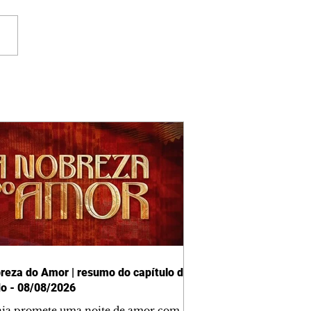
reza do Amor | resumo do capítulo de
o - 08/08/2026
nia promete uma noite de amor com