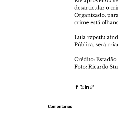
Ele aproveitou s
desarticular o c
Organizado, para 
crime está olha
Lula repetiu ain
Pública, será cri
Crédito: Estadã
Foto: Ricardo St
Comentários