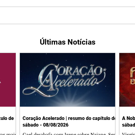
Últimas Notícias
ulo de
Coração Acelerado | resumo do capítulo de
A Nob
sábado - 08/08/2026
sábad
gar mais
Gael desabafa com Irene sobre Naiane. Sem
Virgí