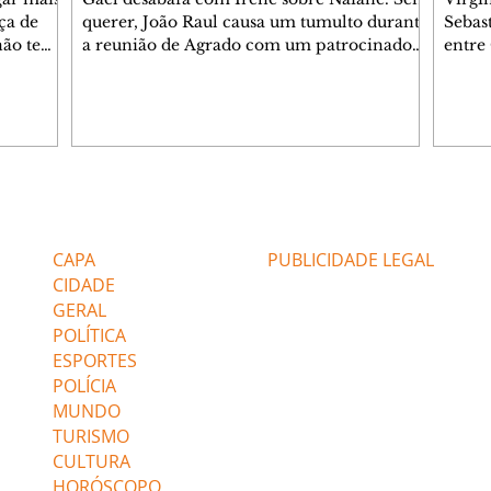
ça de
querer, João Raul causa um tumulto durante
Sebas
 não tem
a reunião de Agrado com um patrocinador.
entre
ia.
Zilá orienta Osmar a seguir Cinara, que
que B
ão de
percebe a movimentação e alerta Ronei.
nega 
ntino
Palhares confronta Cinara sobre a
Tonho
aproximação com Ronei. Eduarda pensa
a fam
una no
em pedir a Valéria para ficar com Sol. Gael
com O
a. Dora
decide terminar com Naiane. João Raul
e é d
m
inventa para Agrado que não está
comen
Editorias
Editais Certificados
Lyris
conseguindo conviver com seu sucesso, e
tungs
urante de
termina o relacionamento dos dois.
Dióge
CAPA
PUBLICIDADE LEGAL
CIDADE
GERAL
POLÍTICA
ESPORTES
POLÍCIA
MUNDO
TURISMO
CULTURA
HORÓSCOPO