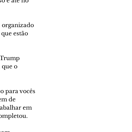
o e até no 
e organizado 
 que estão 
 Trump 
 que o 
o para vocês 
em de 
rabalhar em 
completou.