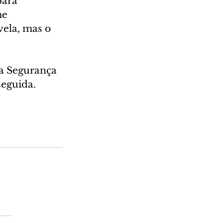
ara 
me 
vela, mas o 
a Segurança 
seguida.