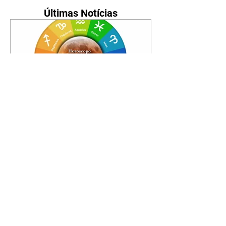
Últimas Notícias
Horóscopo - 09/08/2026
Tenha seu Mapa Astral de
nascimento, o Mapa astral do Ano
de 2026 e 2027, o que os planetas
indicam para o seu: Trabalho,
Amor, Dinheiro, Saúde e Família.
Estudo com 35 páginas. Adquira
já através da nossa loja virtual ou
na loja física: rua Emiliano