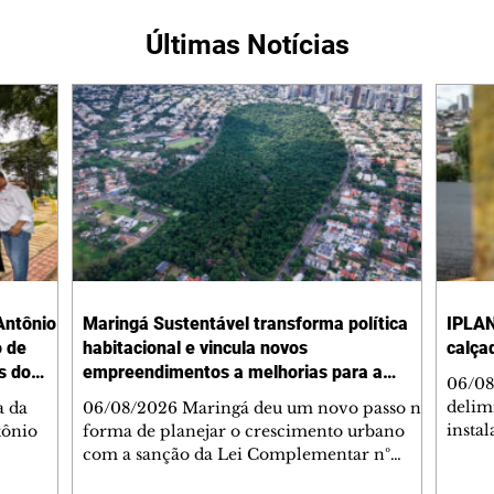
Últimas Notícias
Antônio
Maringá Sustentável transforma política
IPLAN
o de
habitacional e vincula novos
calça
s do
empreendimentos a melhorias para a
06/08
cidade
delimi
a da
06/08/2026 Maringá deu um novo passo na
insta
tônio
forma de planejar o crescimento urbano
de se
com a sanção da Lei Complementar nº
de pe
res com
1.544, que institui o Programa Maringá