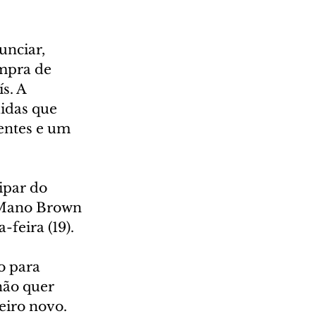
unciar, 
ompra de 
s. A 
idas que 
rentes e um 
ipar do 
 Mano Brown 
-feira (19).
o para 
não quer 
iro novo. 