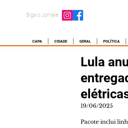
Siga o Jornale
CAPA
CIDADE
GERAL
POLÍTICA
Lula anu
entrega
elétrica
19/06/2025
Pacote inclui lin