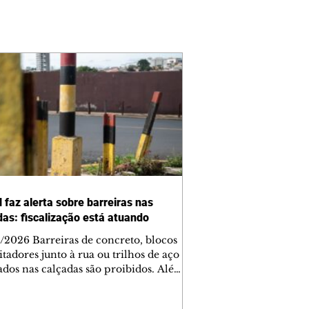
 faz alerta sobre barreiras nas
das: fiscalização está atuando
/2026 Barreiras de concreto, blocos
tadores junto à rua ou trilhos de aço
lados nas calçadas são proibidos. Além
rem obstáculos para a livre circulação
destres, essas estruturas podem causar