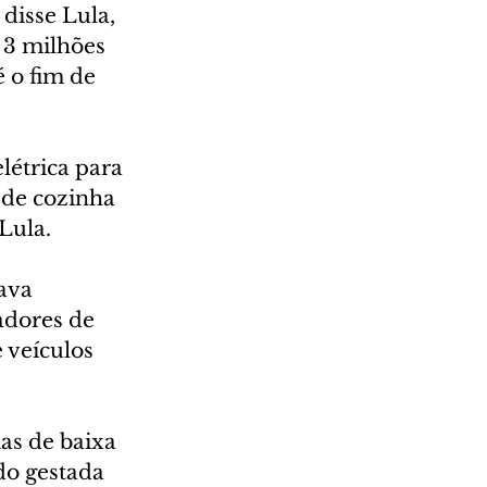
 disse Lula, 
3 milhões 
 o fim de 
létrica para 
 de cozinha 
Lula.
ava 
adores de 
 veículos 
ias de baixa 
o gestada 