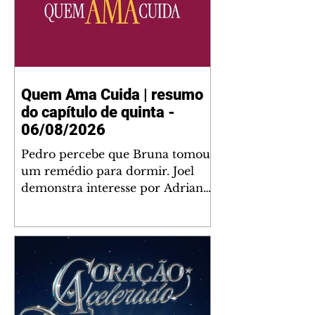
Quem Ama Cuida | resumo
do capítulo de quinta -
06/08/2026
Pedro percebe que Bruna tomou
um remédio para dormir. Joel
demonstra interesse por Adriana.
Fernando elogia Mau Mau. Bia
não gosta quando Brigitte e
Rafael se sentam à mesa com ela
e César, atrapalhando o jantar
romântico do casal. Bruna se
aproveita da preocupação de
Pedro com sua saúde para