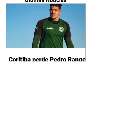
Coritiba perde Pedro Rangel
após lesão no joelho
durante treino
06/08/2026 Goleiro passará por
cirurgia Divulgação O goleiro
Pedro Rangel sofreu uma entorse
no joelho direito durante um
treinamento, segundo informou o
Coritiba, nesta quarta-feira (5).
Após avaliação clínica e exames