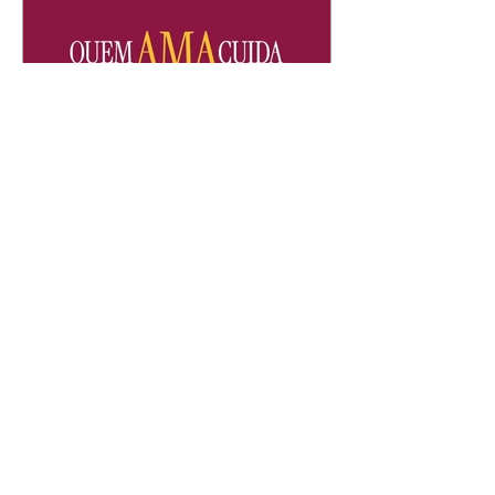
Quem Ama Cuida | resumo
do capítulo de sábado -
08/08/2026
Suely avisa a Ademir para não
chegar mais perto dela. Nancy
sente a indiferença de Camilo.
Tiago diz a Ingrid que ela não
tem competência para presidir a
joalheria. André conta a Pedro
que a associação de advogados
expulsou Ademir. Laurentino
contrata Adriana para servir no