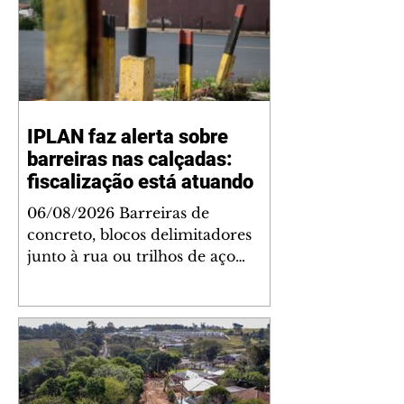
IPLAN faz alerta sobre
barreiras nas calçadas:
fiscalização está atuando
06/08/2026 Barreiras de
concreto, blocos delimitadores
junto à rua ou trilhos de aço
instalados nas calçadas são
proibidos. Além de serem
obstáculos para a livre circulação
de pedestres, essas estruturas
podem causar ou piorar
acidentes de trânsito — e os