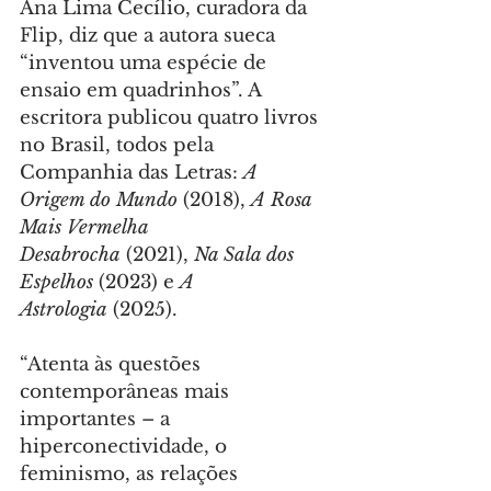
Ana Lima Cecílio, curadora da 
Flip, diz que a autora sueca 
“inventou uma espécie de 
ensaio em quadrinhos”. A 
escritora publicou quatro livros 
no Brasil, todos pela 
Companhia das Letras: 
A 
Origem do Mundo
 (2018), 
A Rosa 
Mais Vermelha 
Desabrocha
 (2021), 
Na Sala dos 
Espelhos
 (2023) e 
A 
Astrologia
 (2025).
“Atenta às questões 
contemporâneas mais 
importantes – a 
hiperconectividade, o 
feminismo, as relações 