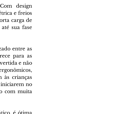
 Com design 
rica e freios 
rta carga de 
até sua fase 
zado entre as 
rece para as 
ertida e não 
ergonômicos, 
 às crianças 
iniciarem no 
o com muita 
ico, é ótima 