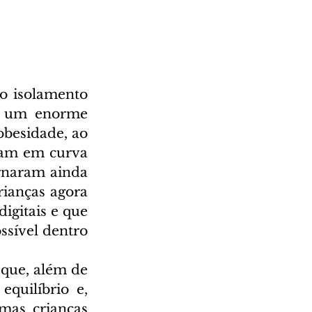
 isolamento 
ve um enorme 
besidade, ao 
vam em curva 
rnaram ainda 
ianças agora 
gitais e que 
ssível dentro 
que, além de 
quilíbrio e, 
as crianças 