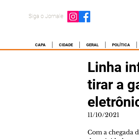
Siga o Jornale
CAPA
CIDADE
GERAL
POLÍTICA
Linha in
tirar a 
eletrôni
11/10/2021
Com a chegada do