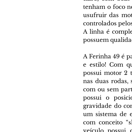
tenham o foco n
usufruir das mot
controlados pelos
A linha é compl
possuem qualidad
A Ferinha 49 é p
e estilo! Com qu
possui motor 2 
nas duas rodas, 
com ou sem parti
possui o posic
gravidade do co
um sistema de e
com conceito “s
veículo possui 