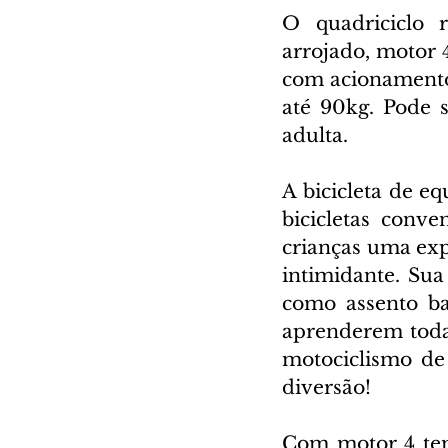
O quadriciclo r
arrojado, motor 4
com acionamento 
até 90kg. Pode s
adulta.
A bicicleta de eq
bicicletas conve
crianças uma exp
intimidante. Sua
como assento bai
aprenderem todas
motociclismo de
diversão!
Com motor 4 temp