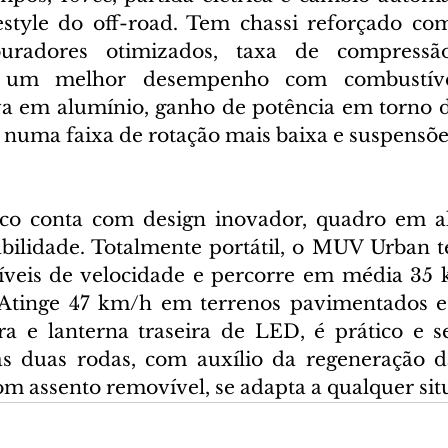
festyle do off-road. Tem chassi reforçado com
arburadores otimizados, taxa de compress
um melhor desempenho com combustível b
va em alumínio, ganho de potência em torno de
numa faixa de rotação mais baixa e suspensõe
ico conta com design inovador, quadro em al
abilidade. Totalmente portátil, o MUV Urban 
veis de velocidade e percorre em média 35
 Atinge 47 km/h em terrenos pavimentados e 
a e lanterna traseira de LED, é prático e se
as duas rodas, com auxílio da regeneração d
m assento removível, se adapta a qualquer sit