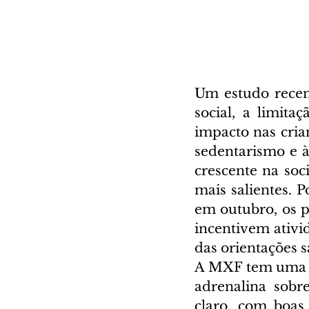
Um estudo recen
social, a limita
impacto nas crian
sedentarismo e à 
crescente na soc
mais salientes. 
em outubro, os p
incentivem ativid
das orientações s
A MXF tem uma li
adrenalina sobre
claro, com boas