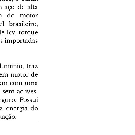
 aço de alta 
ão do motor 
rasileiro, 
 1cv, torque 
s importadas 
umínio, traz 
tem motor de 
 km com uma 
sem aclives. 
guro. Possui 
a energia do 
uação.