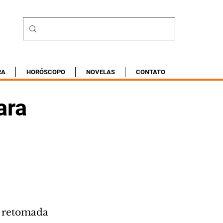
RA
HORÓSCOPO
NOVELAS
CONTATO
ara
 retomada 