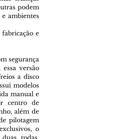
outras podem 
 e ambientes 
fabricação e 
om segurança 
 essa versão 
eios a disco 
ssui modelos 
ida manual e 
r centro de 
nho, além de 
e pilotagem 
xclusivos, o 
duas rodas, 