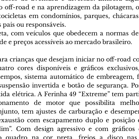
o off-road e na aprendizagem da pilotagem, 
ocicletas em condomínios, parques, chácaras
 pais ou responsáveis.
eta, com veículos que obedecem a normas de 
e e preços acessíveis ao mercado brasileiro.
ara crianças que desejam iniciar no off-road c
atro cores disponíveis e gráficos exclusivos,
tempos, sistema automático de embreagem, fr
suspensão invertida e botão de segurança. Po
da elétrica. A Ferinha 49 “Extreme” tem part
ionamento de motor que possibilita melho
njunto, tem ajustes de carburação e desempe
xaustão com escapamento duplo e posição d
lim”. Com design agressivo e com gráficos e
o quadro na cor preta, freios a disco nas 