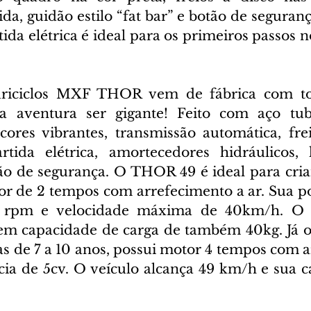
da, guidão estilo “fat bar” e botão de segurança
ida elétrica é ideal para os primeiros passos 
riciclos MXF THOR vem de fábrica com tod
 a aventura ser gigante! Feito com aço tubu
 cores vibrantes, transmissão automática, frei
artida elétrica, amortecedores hidráulicos, 
ão de segurança. O THOR 49 é ideal para crian
or de 2 tempos com arrefecimento a ar. Sua po
0 rpm e velocidade máxima de 40km/h. O v
tem capacidade de carga de também 40kg. Já 
as de 7 a 10 anos, possui motor 4 tempos com a
cia de 5cv. O veículo alcança 49 km/h e sua c