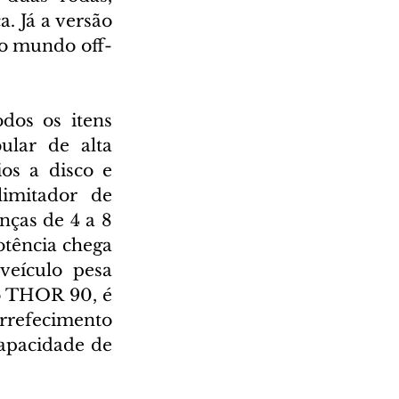
. Já a versão 
no mundo off-
os os itens 
lar de alta 
os a disco e 
limitador de 
ças de 4 a 8 
tência chega 
eículo pesa 
o THOR 90, é 
rrefecimento 
apacidade de 