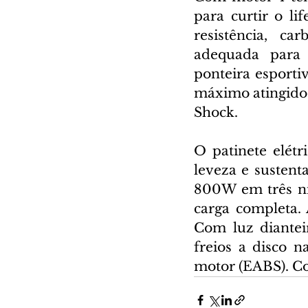
para curtir o li
resistência, c
adequada para 
ponteira esporti
máximo atingido 
Shock.
O patinete elétr
leveza e sustent
800W em três ní
carga completa.
Com luz dianteir
freios a disco n
motor (EABS). Co