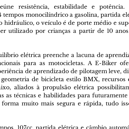
eúne resistência, estabilidade e potência.
 tempos monocilíndrico a gasolina, partida elét
hidráulico, o veículo é de porte médio e supo
er utilizado por crianças a partir de 10 anos 
uilíbrio elétrica preenche a lacuna de aprendi
ncionais para as motocicletas. A E-Biker ofe
eriência de aprendizado de pilotagem leve, div
 geometria de bicicleta estilo BMX, recursos 
xo, aliados à propulsão elétrica possibilitam
 as técnicas e habilidades para futuramente 
 forma muito mais segura e rápida, tudo iss
os, 107cc, partida elétrica e câmbio automát