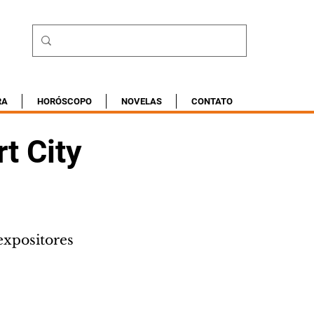
RA
HORÓSCOPO
NOVELAS
CONTATO
t City
expositores