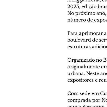
2025, edição bras
No próximo ano, a
número de exposi
Para aprimorar a 
boulevard de ser
estruturas adicio
Organizado no Bra
originalmente em
urbana. Neste ano
expositores e reu
Com sede em Curi
comprada por Ne
com a Sercomtel,