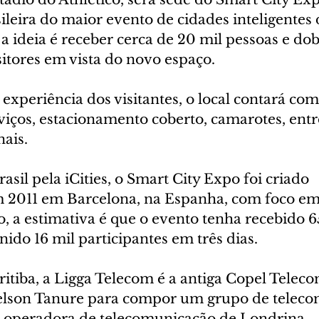
ileira do maior evento de cidades inteligentes
 ideia é receber cerca de 20 mil pessoas e dob
tores em vista do novo espaço.
experiência dos visitantes, o local contará co
viços, estacionamento coberto, camarotes, entr
nais.
sil pela iCities, o Smart City Expo foi criado 
 2011 em Barcelona, na Espanha, com foco em
, a estimativa é que o evento tenha recebido 6
nido 16 mil participantes em três dias.
tiba, a Ligga Telecom é a antiga Copel Teleco
lson Tanure para compor um grupo de teleco
 operadora de telecomunicação de Londrina.