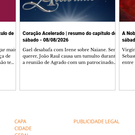
ulo de
Coração Acelerado | resumo do capítulo de
A Nob
sábado - 08/08/2026
sábad
gar mais
Gael desabafa com Irene sobre Naiane. Sem
Virgí
ça de
querer, João Raul causa um tumulto durante
Sebas
 não tem
a reunião de Agrado com um patrocinador.
entre
ia.
Zilá orienta Osmar a seguir Cinara, que
que B
ão de
percebe a movimentação e alerta Ronei.
nega 
ntino
Palhares confronta Cinara sobre a
Tonho
aproximação com Ronei. Eduarda pensa
a fam
una no
em pedir a Valéria para ficar com Sol. Gael
com O
a. Dora
decide terminar com Naiane. João Raul
e é d
m
inventa para Agrado que não está
comen
Editorias
Editais Certificados
Lyris
conseguindo conviver com seu sucesso, e
tungs
urante de
termina o relacionamento dos dois.
Dióge
CAPA
PUBLICIDADE LEGAL
CIDADE