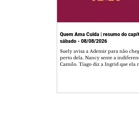
Quem Ama Cuida | resumo do capít
sábado - 08/08/2026
Suely avisa a Ademir para não che
perto dela. Nancy sente a indiferen
Camilo. Tiago diz a Ingrid que ela
competência para presidir a joalher
André conta a Pedro que a associaç
advogados expulsou Ademir. Laure
contrata Adriana para servir no
restaurante. Adriana vê Pedro e Br
restaurante. Bruna provoca Adrian
pede ajuda a André para marcar u
Contato comercial
encontro com Suely. Adriana diz a 
mmjornale@gmail.com
que está feliz trabalhando no resta
Telefone: (41) 99978-9956
Nanc