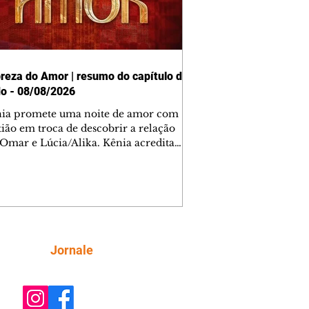
reza do Amor | resumo do capítulo de
o - 08/08/2026
nia promete uma noite de amor com
tião em troca de descobrir a relação
 Omar e Lúcia/Alika. Kênia acredita
inta esteja mesmo ao lado de Jendal, e
o convite para jantar com os dois.
 desabafa com Casemiro e conta que
ília de Lúcia/Alika tem uma dívida
mar. Ana Maria vai à casa de Manoel
estratada por Fortunato. José e Omar
tam sobre a possível jazida de
Siga
Jornale
tênio na região. Virgínia provoca
nes na frente de Marta. Binta s