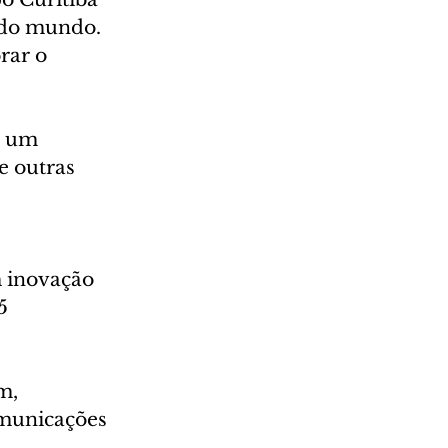
 do mundo. 
rar o 
m um 
e outras 
 inovação 
5 
m, 
municações 