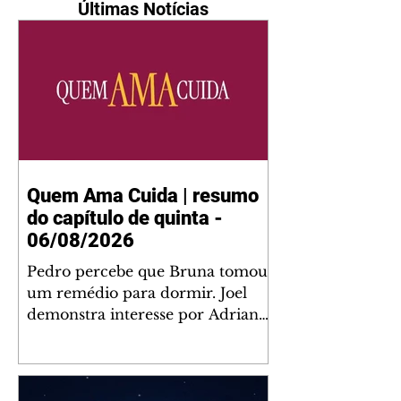
Últimas Notícias
Quem Ama Cuida | resumo
do capítulo de quinta -
06/08/2026
Pedro percebe que Bruna tomou
um remédio para dormir. Joel
demonstra interesse por Adriana.
Fernando elogia Mau Mau. Bia
não gosta quando Brigitte e
Rafael se sentam à mesa com ela
e César, atrapalhando o jantar