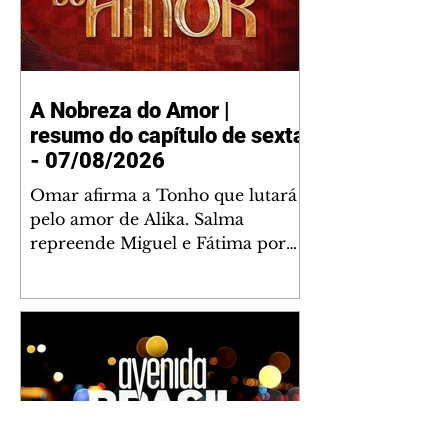
A Nobreza do Amor |
resumo do capítulo de sexta
- 07/08/2026
Omar afirma a Tonho que lutará
pelo amor de Alika. Salma
repreende Miguel e Fátima por
terem sido rudes com Omar.
Maria Helena aconselha Manoel
sobre seu namoro com Ana
Maria. Pressionado, Bakari revela
a Jendal que Chinua esteve em
terras inimigas. Omar pede que
Alika o acompanhe até a agência
bancária. Chinua alerta Dumi,