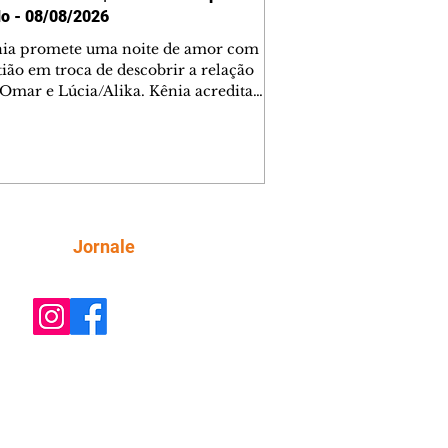
o - 08/08/2026
nia promete uma noite de amor com
tião em troca de descobrir a relação
 Omar e Lúcia/Alika. Kênia acredita
inta esteja mesmo ao lado de Jendal, e
o convite para jantar com os dois.
 desabafa com Casemiro e conta que
ília de Lúcia/Alika tem uma dívida
mar. Ana Maria vai à casa de Manoel
estratada por Fortunato. José e Omar
tam sobre a possível jazida de
Siga
Jornale
tênio na região. Virgínia provoca
nes na frente de Marta. Binta s