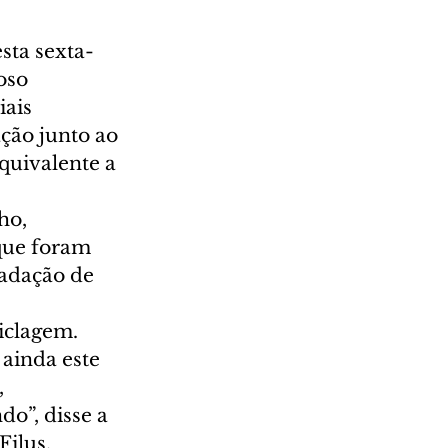
sta sexta-
oso 
ais 
ção junto ao 
quivalente a 
ho, 
que foram 
cadação de 
iclagem. 
ainda este 
 
o”, disse a 
Filus.