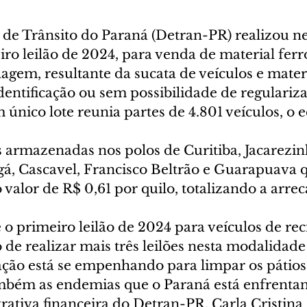
e Trânsito do Paraná (Detran-PR) realizou ne
eiro leilão de 2024, para venda de material ferr
lagem, resultante da sucata de veículos e materi
dentificação ou sem possibilidade de regulariza
único lote reunia partes de 4.801 veículos, o e
s armazenadas nos polos de Curitiba, Jacarezin
á, Cascavel, Francisco Beltrão e Guarapuava 
valor de R$ 0,61 por quilo, totalizando a arre
o primeiro leilão de 2024 para veículos de rec
de realizar mais três leilões nesta modalidade 
ação está se empenhando para limpar os pátios,
bém as endemias que o Paraná está enfrentand
rativa financeira do Detran-PR, Carla Cristina 