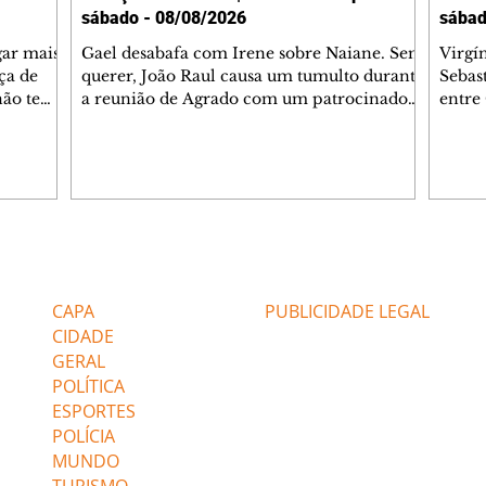
sábado - 08/08/2026
sábad
gar mais
Gael desabafa com Irene sobre Naiane. Sem
Virgí
ça de
querer, João Raul causa um tumulto durante
Sebas
 não tem
a reunião de Agrado com um patrocinador.
entre
ia.
Zilá orienta Osmar a seguir Cinara, que
que B
ão de
percebe a movimentação e alerta Ronei.
nega 
ntino
Palhares confronta Cinara sobre a
Tonho
aproximação com Ronei. Eduarda pensa
a fam
una no
em pedir a Valéria para ficar com Sol. Gael
com O
a. Dora
decide terminar com Naiane. João Raul
e é d
m
inventa para Agrado que não está
comen
Editorias
Editais Certificados
Lyris
conseguindo conviver com seu sucesso, e
tungs
urante de
termina o relacionamento dos dois.
Dióge
CAPA
PUBLICIDADE LEGAL
CIDADE
GERAL
POLÍTICA
ESPORTES
POLÍCIA
MUNDO