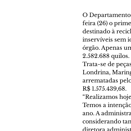
O Departamento d
feira (26) o prim
destinado à recic
inservíveis sem i
órgão. Apenas um 
2.582.688 quilos.
Trata-se de peça
Londrina, Maring
arrematadas pelo 
R$ 1.575.439,68.
“Realizamos hoje 
Temos a intenção 
ano. A administr
considerando tam
diretora administ