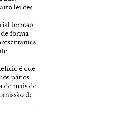
tro leilões 
ial ferroso 
 de forma 
presentantes 
te 
fício é que 
os pátios. 
a de mais de 
Comissão de 