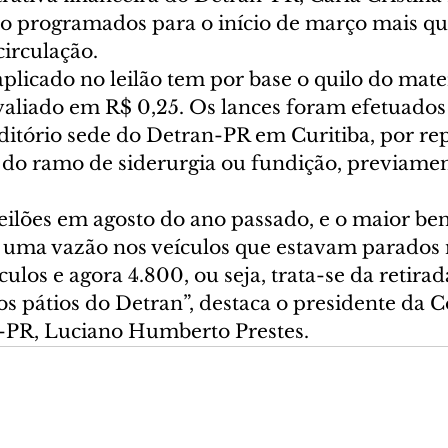
ão programados para o início de março mais qua
circulação.
licado no leilão tem por base o quilo do mater
avaliado em R$ 0,25. Os lances foram efetuados
uditório sede do Detran-PR em Curitiba, por re
 do ramo de siderurgia ou fundição, previamen
ilões em agosto do ano passado, e o maior bene
uma vazão nos veículos que estavam parados n
ulos e agora 4.800, ou seja, trata-se da retirad
os pátios do Detran”, destaca o presidente da 
-PR, Luciano Humberto Prestes.