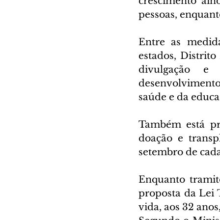
crescimento ain
pessoas, enquant
Entre as medida
estados, Distrit
divulgação e c
desenvolvimento 
saúde e da educa
Também está pre
doação e transp
setembro de cada
Enquanto tramit
proposta da Lei
vida, aos 32 anos