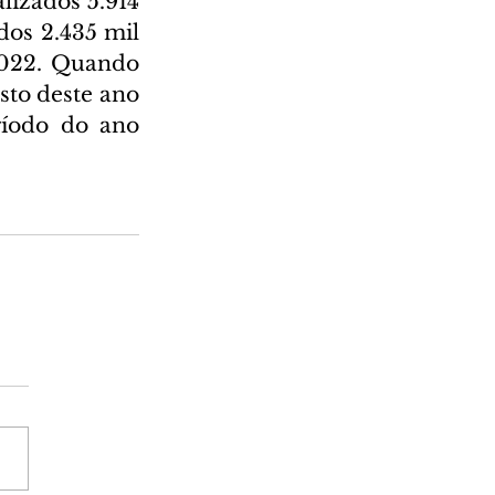
izados 5.914 
os 2.435 mil 
022. Quando 
to deste ano 
íodo do ano 