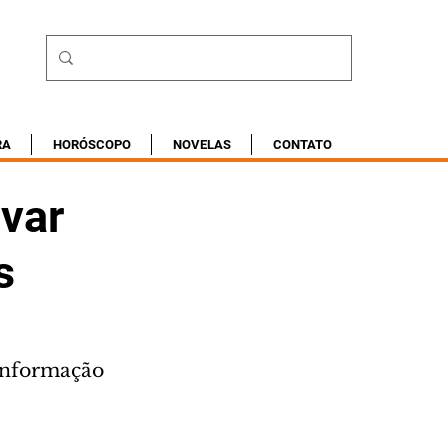
RA
HORÓSCOPO
NOVELAS
CONTATO
ivar
s
informação