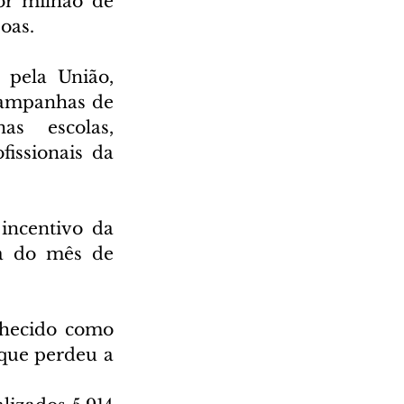
r milhão de 
oas.
pela União, 
campanhas de 
as escolas, 
issionais da 
ncentivo da 
a do mês de 
hecido como 
que perdeu a 