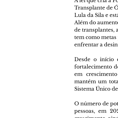
A lei que cria a 
Transplante de Ó
Lula da Sila e es
Além do aumento
de transplantes, 
tem como metas p
enfrentar a desi
Desde o início 
fortalecimento d
em crescimento 
mantém um total 
Sistema Único de
O número de pot
pessoas, em 202