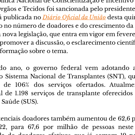
Política Nacional de Conscientização e Incentivo
rgãos e Tecidos foi sancionada pelo presidente
tá publicada no 
Diário Oficial da União
 desta quin
 no número de doadores e do crescimento da 
a nova legislação, que entra em vigor em fevere
romover a discussão, o esclarecimento científi
nformação sobre o tema.
do ano, o governo federal vem adotando a
o Sistema Nacional de Transplantes (SNT), qu
de 106% dos serviços ofertados. Atualmen
de 1.198 serviços de transplante oferecidos
 Saúde (SUS).
enciais doadores também aumentou de 62,6 po
2, para 67,6 por milhão de pessoas neste