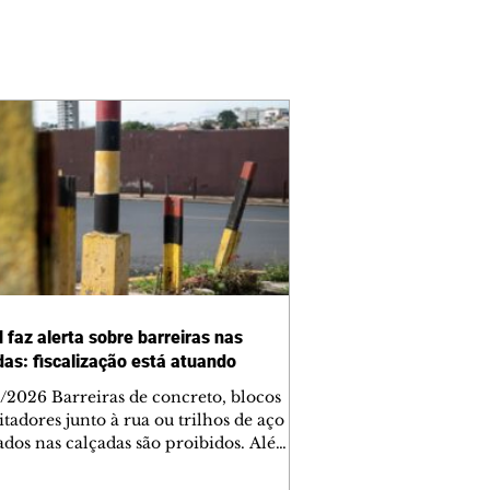
 faz alerta sobre barreiras nas
das: fiscalização está atuando
/2026 Barreiras de concreto, blocos
tadores junto à rua ou trilhos de aço
lados nas calçadas são proibidos. Além
rem obstáculos para a livre circulação
destres, essas estruturas podem causar