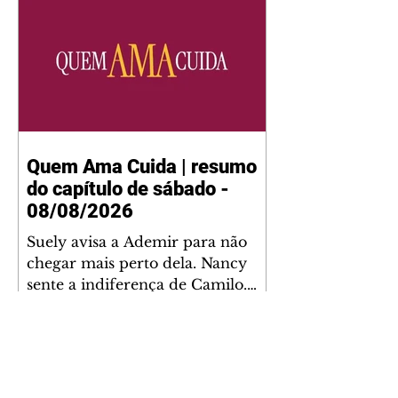
Quem Ama Cuida | resumo
do capítulo de sábado -
08/08/2026
Suely avisa a Ademir para não
chegar mais perto dela. Nancy
sente a indiferença de Camilo.
Tiago diz a Ingrid que ela não
tem competência para presidir a
joalheria. André conta a Pedro
que a associação de advogados
expulsou Ademir. Laurentino