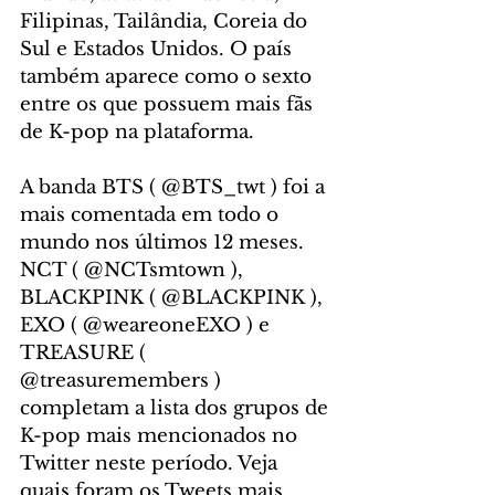
Filipinas, Tailândia, Coreia do 
Sul e Estados Unidos. O país 
também aparece como o sexto 
entre os que possuem mais fãs 
de K-pop na plataforma.
A banda BTS ( @BTS_twt ) foi a 
mais comentada em todo o 
mundo nos últimos 12 meses. 
NCT ( @NCTsmtown ), 
BLACKPINK ( @BLACKPINK ), 
EXO ( @weareoneEXO ) e 
TREASURE ( 
@treasuremembers ) 
completam a lista dos grupos de 
K-pop mais mencionados no 
Twitter neste período. Veja 
quais foram os Tweets mais 