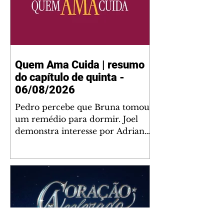
Quem Ama Cuida | resumo
do capítulo de quinta -
06/08/2026
Pedro percebe que Bruna tomou
um remédio para dormir. Joel
demonstra interesse por Adriana.
Fernando elogia Mau Mau. Bia
não gosta quando Brigitte e
Rafael se sentam à mesa com ela
e César, atrapalhando o jantar
romântico do casal. Bruna se
aproveita da preocupação de
Pedro com sua saúde para