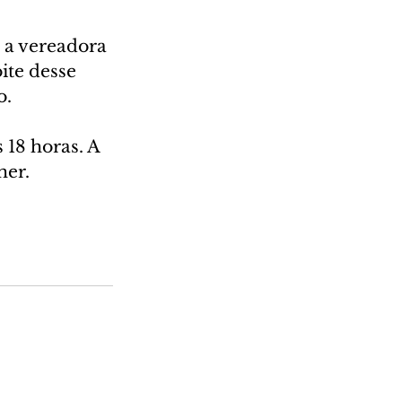
 a vereadora 
ite desse 
o.
18 horas. A 
her.