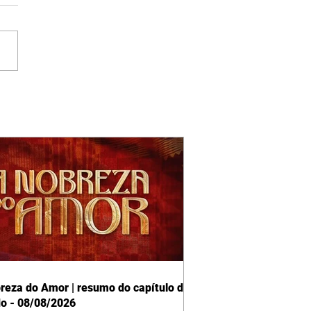
reza do Amor | resumo do capítulo de
o - 08/08/2026