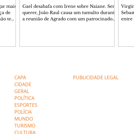
gar mais
Gael desabafa com Irene sobre Naiane. Sem
Virgí
ça de
querer, João Raul causa um tumulto durante
Sebas
 não tem
a reunião de Agrado com um patrocinador.
entre
ia.
Zilá orienta Osmar a seguir Cinara, que
que B
ão de
percebe a movimentação e alerta Ronei.
nega 
ntino
Palhares confronta Cinara sobre a
Tonho
aproximação com Ronei. Eduarda pensa
a fam
una no
em pedir a Valéria para ficar com Sol. Gael
com O
a. Dora
decide terminar com Naiane. João Raul
e é d
m
inventa para Agrado que não está
comen
Editorias
Editais Certificados
Lyris
conseguindo conviver com seu sucesso, e
tungs
urante de
termina o relacionamento dos dois.
Dióge
CAPA
PUBLICIDADE LEGAL
CIDADE
GERAL
POLÍTICA
ESPORTES
POLÍCIA
MUNDO
TURISMO
CULTURA