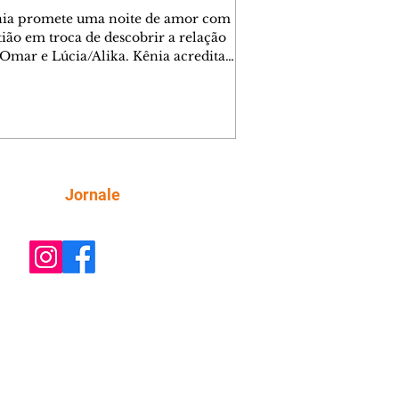
nia promete uma noite de amor com
tião em troca de descobrir a relação
 Omar e Lúcia/Alika. Kênia acredita
inta esteja mesmo ao lado de Jendal, e
o convite para jantar com os dois.
 desabafa com Casemiro e conta que
ília de Lúcia/Alika tem uma dívida
mar. Ana Maria vai à casa de Manoel
estratada por Fortunato. José e Omar
tam sobre a possível jazida de
Siga
Jornale
tênio na região. Virgínia provoca
nes na frente de Marta. Binta s