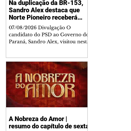
Na duplicação da BR-153,
Sandro Alex destaca que
Norte Pioneiro receberá
grandes investimentos
07/08/2026 Divulgação O
rodoviários
candidato do PSD ao Governo do
Paraná, Sandro Alex, visitou nesta
quinta-feira (6) o andamento das
obras de duplicação da BR-153
entre Jacarezinho e Santo Antônio
da Platina, no Norte Pioneiro, e
lembrou que a região será
contemplada com um grande
programa de obras já contratado.
Nesse primeiro trecho com
intervenção da concessionária,
com cerca de 40% dos serviços
A Nobreza do Amor |
concluídos, a duplicação
resumo do capítulo de sexta
contempla 50,6 quilômetros da