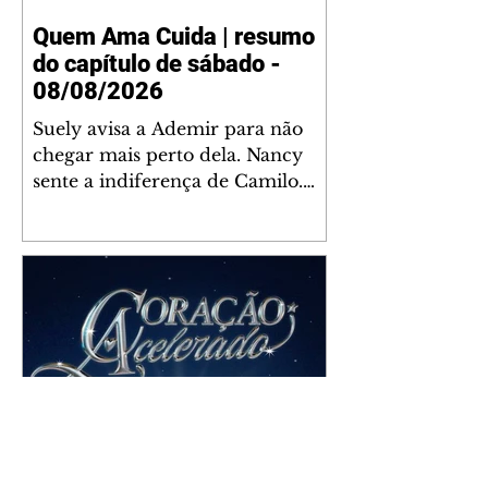
Quem Ama Cuida | resumo
do capítulo de sábado -
08/08/2026
Suely avisa a Ademir para não
chegar mais perto dela. Nancy
sente a indiferença de Camilo.
Tiago diz a Ingrid que ela não
tem competência para presidir a
joalheria. André conta a Pedro
que a associação de advogados
expulsou Ademir. Laurentino
contrata Adriana para servir no
restaurante. Adriana vê Pedro e
Bruna no restaurante. Bruna
provoca Adriana. Dora pede
ajuda a André para marcar um
Coração Acelerado | resumo
encontro com Suely. Adriana diz