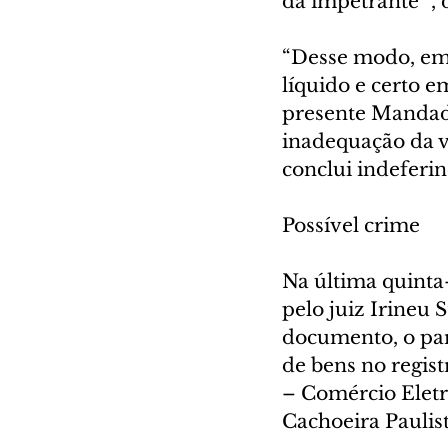
da impetrante” , 
“Desse modo, em r
líquido e certo 
presente Mandado
inadequação da v
conclui indeferin
Possível crime
Na última quinta-
pelo juiz Irineu S
documento, o par
de bens no regis
– Comércio Eletrô
Cachoeira Paulis