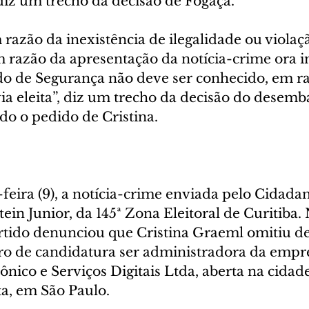
diz um trecho da decisão de Fogaça. 
azão da inexistência de ilegalidade ou violaçã
em razão da apresentação da notícia-crime ora 
 de Segurança não deve ser conhecido, em ra
ia eleita”, diz um trecho da decisão do desemb
do o pedido de Cristina.
feira (9), a notícia-crime enviada pelo Cidadani
tein Junior, da 145ª Zona Eleitoral de Curitiba. 
tido denunciou que Cristina Graeml omitiu de
tro de candidatura ser administradora da empre
nico e Serviços Digitais Ltda, aberta na cidade
ta, em São Paulo.