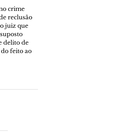
mo crime 
de reclusão 
o juiz que 
 suposto 
 delito de 
do feito ao 