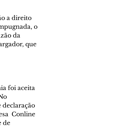
o a direito 
impugnada, o 
zão da 
argador, que 
a foi aceita 
No 
 declaração 
sa  Conline 
 de 