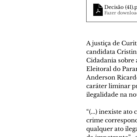
Decisão (41)
.
Fazer downloa
A justiça de Curi
candidata Cristi
Cidadania sobre 
Eleitoral do Para
Anderson Ricard
caráter liminar 
ilegalidade na no
“(...) inexiste at
crime corresponde
qualquer ato ileg