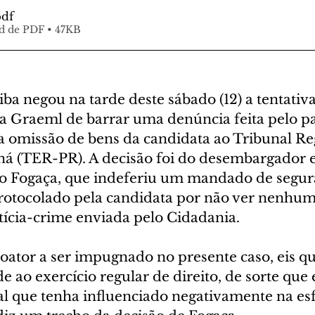
pdf
d de PDF • 47KB
tiba negou na tarde deste sábado (12) a tentativa
na Graeml de barrar uma denúncia feita pelo pa
a omissão de bens da candidata ao Tribunal Re
ná (TER-PR). A decisão foi do desembargador el
o Fogaça, que indeferiu um mandado de segur
protocolado pela candidata por não ver nenhum
tícia-crime enviada pelo Cidadania. 
o coator a ser impugnado no presente caso, eis qu
 ao exercício regular de direito, de sorte que 
al que tenha influenciado negativamente na esf