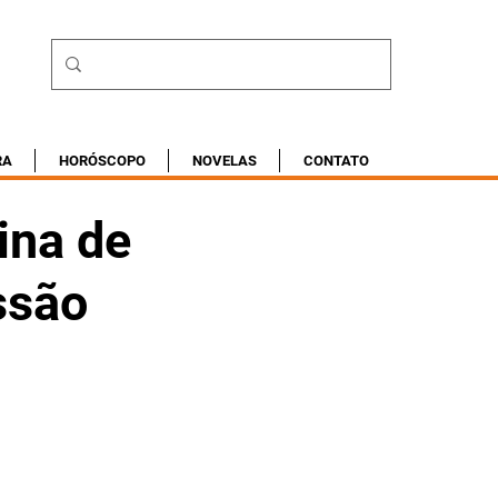
RA
HORÓSCOPO
NOVELAS
CONTATO
ina de
ssão