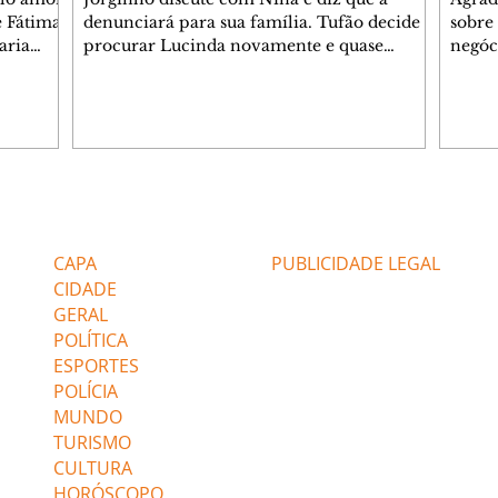
e Fátima
denunciará para sua família. Tufão decide
sobre 
aria
procurar Lucinda novamente e quase
negóc
u
encontra Nina no lixão. Débora se
Janet
do,
preocupa com Jorginho. Monalisa pede que
Verôn
esteve
Olenka não a deixe sozinha. Tufão
inform
 Alika o
encontra Jorginho e o leva para casa. Max é
procu
. Chinua
hostil com Carminha. Diógenes se irrita
que e
quando Tavinho diz que não negociará o
decep
 Pascoal
passe de Roni por causa de sua sexualidade.
que s
Editorias
Editais Certificados
re que
Janaína admite para Jorginho que Lúcio e
preoc
r aos
Max estavam envolvidos na tentativa de
Cinar
CAPA
PUBLICIDADE LEGAL
assalto à
desco
CIDADE
GERAL
POLÍTICA
ESPORTES
POLÍCIA
MUNDO
TURISMO
CULTURA
HORÓSCOPO