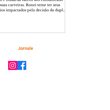
suas carreiras. Ronei teme ter seus
ios impactados pela decisão da dupla.
e decide prestar queixa contra
ica. Gael descobre que Naiane passou
ações sigilosas para Talita. Ronei
ra Verônica novamente e descobre
la deixou Bom Retorno. Gael se
ciona com Naiane. Valéria anuncia
e mudará de país, e Eduarda se
Siga
Jornale
upa com Sol. Palhares desconfia de
a em relação a Zilá. Ronei e Cinara
nfia