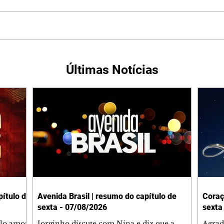
Últimas Notícias
ítulo de
Avenida Brasil | resumo do capítulo de
Coraç
sexta - 07/08/2026
sexta
elo amor
Jorginho discute com Nina e diz que a
Agrad