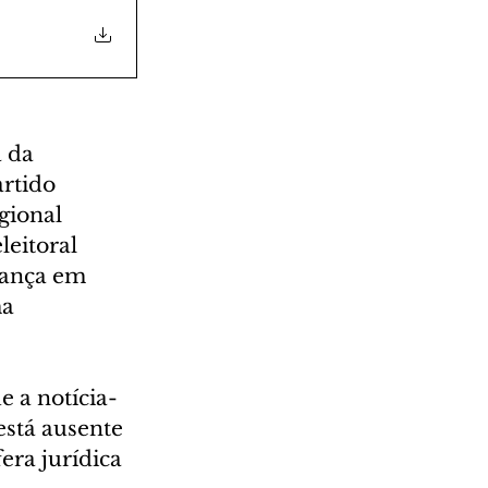
 da 
rtido 
gional 
eitoral 
ança em 
a 
e a notícia-
está ausente 
era jurídica 