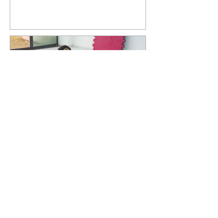
Curitiba promove oficina
gratuita de defesa pessoal
para mulheres durante o
Agosto Lilás
06/08/2026 Divulgação Como
parte da programação do Agosto
Lilás, mês de conscientização e
enfrentamento à violência contra