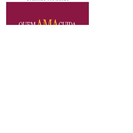
Quem Ama Cuida | resumo
do capítulo de sábado -
08/08/2026
Suely avisa a Ademir para não
chegar mais perto dela. Nancy
sente a indiferença de Camilo.
Tiago diz a Ingrid que ela não
tem competência para presidir a
joalheria. André conta a Pedro
que a associação de advogados