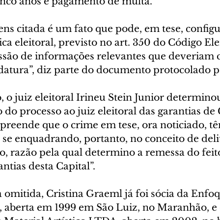
cinco anos e pagamento de multa.
ns citada é um fato que pode, em tese, configu
ca eleitoral, previsto no art. 350 do Código Elei
são de informações relevantes que deveriam c
idatura”, diz parte do documento protocolado p
o juiz eleitoral Irineu Stein Junior determinou
 processo ao juiz eleitoral das garantias de C
epreende que o crime em tese, ora noticiado, t
o se enquadrando, portanto, no conceito de del
o, razão pela qual determino a remessa do feito
antias desta Capital”.
omitida, Cristina Graeml já foi sócia da Enfoq
aberta em 1999 em São Luiz, no Maranhão, e 