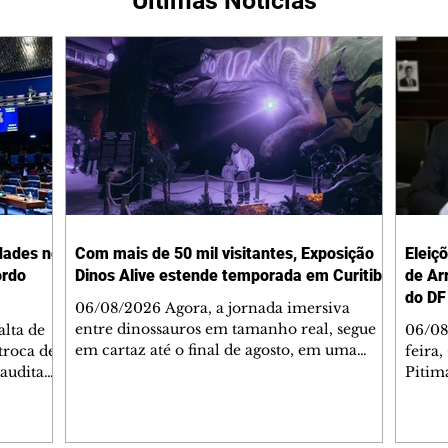
Últimas Notícias
dades no
Com mais de 50 mil visitantes, Exposição
Eleiç
ordo
Dinos Alive estende temporada em Curitiba
de Ar
do DF
06/08/2026 Agora, a jornada imersiva
entre dinossauros em tamanho real, segue
lta de
06/08
em cartaz até o final de agosto, em uma
troca de
feira,
estrutura inédita no Jockey Plaza Shopping
Saudita
Pitim
foto: JESRAEL JOATAN WRUBLEVSKI
o acordo
chapa
Mais de 50 mil pessoas já visitam a
ir o
Arrud
exposição internacional Dinos Alive, em
gação de
Distri