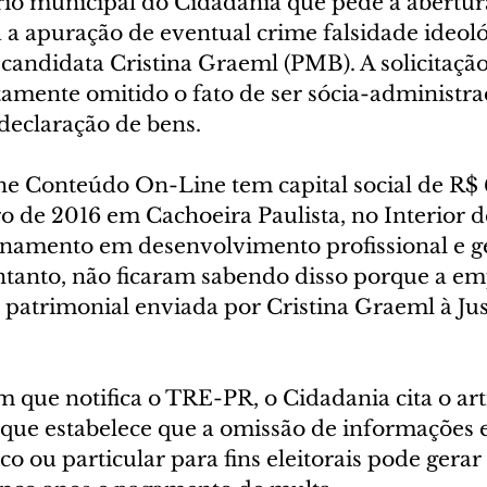
rio municipal do Cidadania que pede a abertu
 a apuração de eventual crime falsidade ideoló
a candidata Cristina Graeml (PMB). A solicitaçã
stamente omitido o fato de ser sócia-administr
eclaração de bens.
e Conteúdo On-Line tem capital social de R$ 6
o de 2016 em Cachoeira Paulista, no Interior d
einamento em desenvolvimento profissional e ge
entanto, não ficaram sabendo disso porque a em
 patrimonial enviada por Cristina Graeml à Jus
que notifica o TRE-PR, o Cidadania cita o art
, que estabelece que a omissão de informações 
 ou particular para fins eleitorais pode gerar