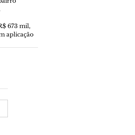
airro 
.
R$ 673 mil, 
m aplicação 