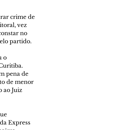
rar crime de 
toral, vez 
onstar no 
elo partido.
 o 
uritiba. 
êm pena de 
ito de menor 
 ao Juiz 
ue 
da Express 