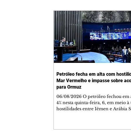
Petróleo fecha em alta com hostili
Mar Vermelho e impasse sobre ac
para Ormuz
06/08/2026 O petróleo fechou em a
4% nesta quinta-feira, 6, em meio à 
hostilidades entre Iêmen e Arábia 
no Mar Vermelho e relatos de que 
firmado entre Irã e Omã para reabr
Estreito de Ormuz proibiria a nave