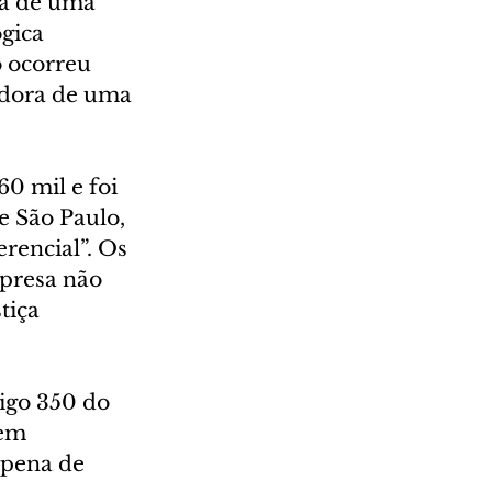
ra de uma 
gica 
o ocorreu 
adora de uma 
0 mil e foi 
e São Paulo, 
rencial”. Os 
presa não 
tiça 
igo 350 do 
em 
 pena de 