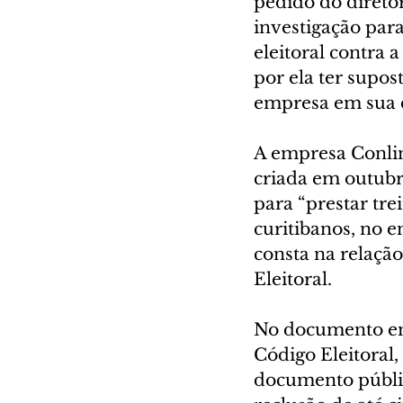
pedido do diretó
investigação para
eleitoral contra 
por ela ter supo
empresa em sua d
A empresa Conlin
criada em outubr
para “prestar tr
curitibanos, no 
consta na relação
Eleitoral.
No documento em 
Código Eleitoral
documento público