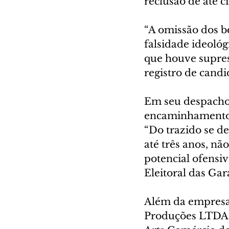
reclusão de até 
“A omissão dos be
falsidade ideológi
que houve supres
registro de cand
Em seu despacho, 
encaminhamento do
“Do trazido se d
até três anos, nã
potencial ofensiv
Eleitoral das Gar
Além da empresa 
Produções LTDA, 