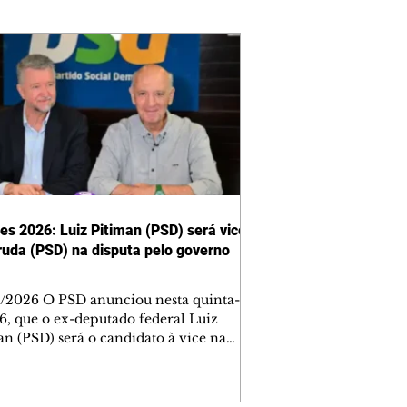
ões 2026: Luiz Pitiman (PSD) será vice
ruda (PSD) na disputa pelo governo
/2026 O PSD anunciou nesta quinta-
 6, que o ex-deputado federal Luiz
an (PSD) será o candidato à vice na
 do ex-governador José Roberto
a (PSD) na disputa pelo governo do
to Federal. Fontes disseram ao