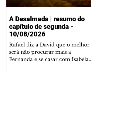
A Desalmada | resumo do
capítulo de segunda -
10/08/2026
Rafael diz a David que o melhor
será não procurar mais a
Fernanda e se casar com Isabela.
Júlia diz a Otávio que sua esposa
desconfia que ele tem uma
amante. Diante do túmulo de
Santiago, Fernanda diz que quer
justiça para ele mas, ao mesmo
tempo, se apaixonou por Rafael.
Martina critica David por ainda
não conhecer Clara e Sandra.
Fernanda confessa a Joana que
não consegue parar de pensar em