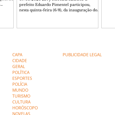
e
prefeito Eduardo Pimentel participou,
çam às
nesta quinta-feira (6/8), da inauguração do
egiões do
novo Complexo Administrativo da Unimed
de.
Curitiba, no Tarumã. Durante a cerimônia,
ão o
também foi inaugurada a Casa da Memória
ientação
da cooperativa, espaço criado para
m os
preservar a trajetória da instituição, que
celebra 55 anos de fundação nesta mesma
Editorias
Editais Certificados
e as
data. O complexo está localizado na
Avenida Affonso Penna, 297. A nova
CAPA
PUBLICIDADE LEGAL
estrutura reúne áreas administrativas,
CIDADE
centro de treina
GERAL
POLÍTICA
ESPORTES
POLÍCIA
MUNDO
TURISMO
CULTURA
HORÓSCOPO
NOVELAS