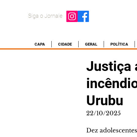
Siga o Jornale
CAPA
CIDADE
GERAL
POLÍTICA
Justiça
incêndi
Urubu
22/10/2025
Dez adolescente