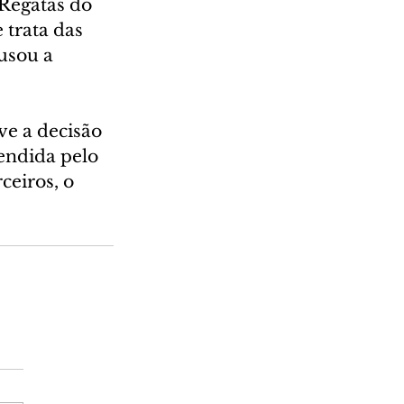
Regatas do 
trata das 
usou a 
e a decisão 
endida pelo 
eiros, o 