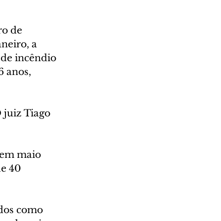
o de 
neiro, a 
 de incêndio 
6 anos, 
 juiz Tiago 
 em maio 
e 40 
ados como 