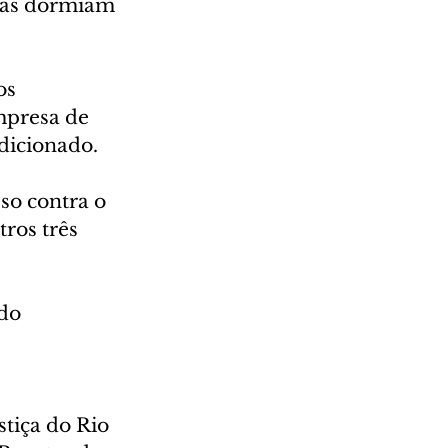
etas dormiam 
os 
mpresa de 
dicionado.
so contra o 
ros três 
do 
tiça do Rio 