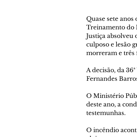
Quase sete anos 
Treinamento do F
Justiça absolveu
culposo e lesão g
morreram e três 
A decisão, da 36ª
Fernandes Barros
O Ministério Púb
deste ano, a con
testemunhas.
O incêndio acont