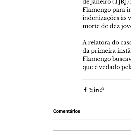
de Janeiro (TJRJ
Flamengo para in
indenizações às 
morte de dez jov
A relatora do ca
da primeira instâ
Flamengo buscava 
que é vedado pela
Comentários