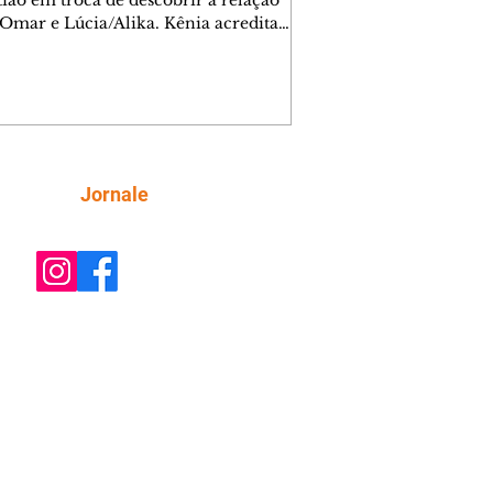
 Omar e Lúcia/Alika. Kênia acredita
inta esteja mesmo ao lado de Jendal, e
o convite para jantar com os dois.
 desabafa com Casemiro e conta que
ília de Lúcia/Alika tem uma dívida
mar. Ana Maria vai à casa de Manoel
estratada por Fortunato. José e Omar
tam sobre a possível jazida de
Siga
Jornale
tênio na região. Virgínia provoca
nes na frente de Marta. Binta s