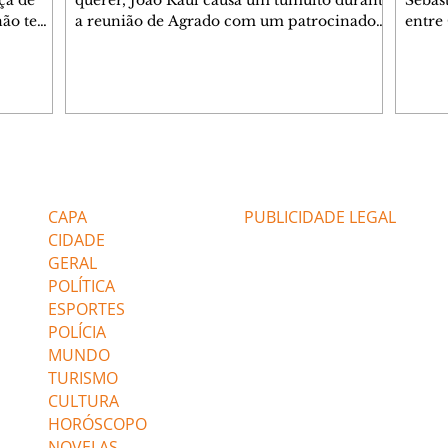
 não tem
a reunião de Agrado com um patrocinador.
entre
ia.
Zilá orienta Osmar a seguir Cinara, que
que B
ão de
percebe a movimentação e alerta Ronei.
nega 
ntino
Palhares confronta Cinara sobre a
Tonho
aproximação com Ronei. Eduarda pensa
a fam
una no
em pedir a Valéria para ficar com Sol. Gael
com O
a. Dora
decide terminar com Naiane. João Raul
e é d
m
inventa para Agrado que não está
comen
Editorias
Editais Certificados
Lyris
conseguindo conviver com seu sucesso, e
tungs
urante de
termina o relacionamento dos dois.
Dióge
CAPA
PUBLICIDADE LEGAL
CIDADE
GERAL
POLÍTICA
ESPORTES
POLÍCIA
MUNDO
TURISMO
CULTURA
HORÓSCOPO
NOVELAS