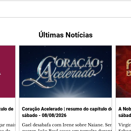
Últimas Notícias
ulo de
Coração Acelerado | resumo do capítulo de
A Nob
sábado - 08/08/2026
sábad
gar mais
Gael desabafa com Irene sobre Naiane. Sem
Virgí
ça de
querer, João Raul causa um tumulto durante
Sebas