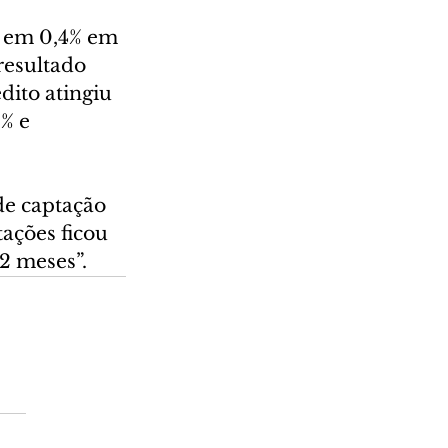
u em 0,4% em 
resultado 
ito atingiu 
% e 
de captação 
ações ficou 
2 meses”.