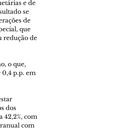
etárias e de 
sultado se 
erações de 
pecial, que 
u redução de 
o, o que, 
 0,4 p.p. em 
star 
s dos 
a 42,2%, com 
eranual com 