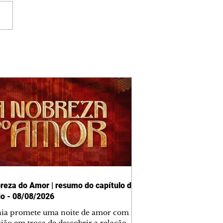
reza do Amor | resumo do capítulo de
o - 08/08/2026
nia promete uma noite de amor com
tião em troca de descobrir a relação