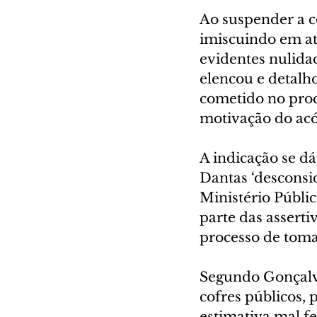
Ao suspender a c
imiscuindo em atr
evidentes nulida
elencou e detalho
cometido no proc
motivação do acó
A indicação se dá
Dantas ‘desconsi
Ministério Públic
parte das asserti
processo de toma
Segundo Gonçalve
cofres públicos, 
estimativa mal f