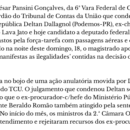
sar Pansini Gonçalves, da 6ª Vara Federal de C
dão do Tribunal de Contas da União que cond
pública Deltan Dallagnol (Podemos-PR), ex-ch
Lava Jato e hoje candidato a deputado federal,
stos pela força-tarefa com passagens aéreas e 
o na noite deste domingo, 18, o magistrado ap
nifestas as ilegalidades’ contidas na decisão 
da no bojo de uma ação anulatória movida por 
 do TCU. O julgamento que condenou Deltan se
do que o ex-procurador-c/hefe do Ministério Pú
nte Beraldo Romão também atingido pela sent
No início do mês, os ministros da 2.ª Câmara O
endimento e rejeitaram recursos dos ex-proc