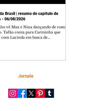
da Brasil | resumo do capítulo de
a - 06/08/2026
nho vê Max e Nina dançando de rosto
o. Tufão conta para Carminha que
e com Lucinda em busca de
mações sobre Rita. Nina despista Max
cura Jorginho, mas não o encontra.
se muda para a casa de Jorginho.
isa pensa em reconquistar Silas.
nes diz a Roni e Leandro que o
ro Tavinho Nunes assistirá ao jogo.
ica e Noêmia perseguem Cadinho na
Siga
Jornale
 deserta. Dolores sugere que Roni peça
n em casamento. Cadinho consegue
da praia