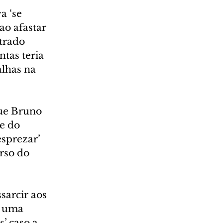
 ‘se 
ao afastar 
trado 
tas teria 
lhas na 
que Bruno 
e do 
sprezar’ 
rso do 
arcir aos 
é uma 
’ caso a 