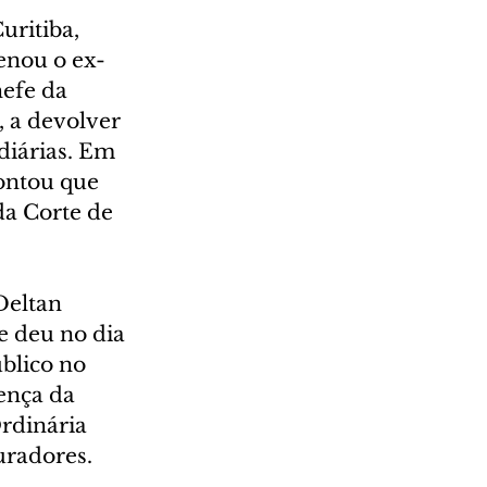
uritiba, 
enou o ex-
efe da 
 a devolver 
diárias. Em 
ontou que 
da Corte de 
Deltan 
 deu no dia 
blico no 
ença da 
rdinária 
uradores.