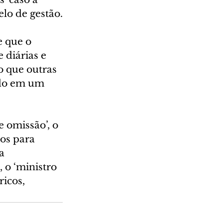
lo de gestão.
 que o 
diárias e 
o que outras 
ado em um 
e omissão’, o 
os para 
a 
o ‘ministro 
icos, 