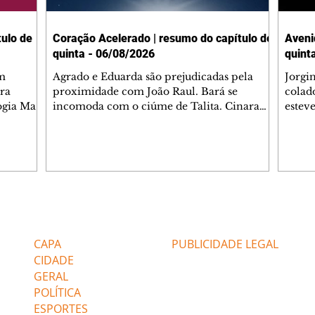
ulo de
Coração Acelerado | resumo do capítulo de
Aveni
quinta - 06/08/2026
quint
m
Agrado e Eduarda são prejudicadas pela
Jorgi
ra
proximidade com João Raul. Bará se
colad
ogia Mau
incomoda com o ciúme de Talita. Cinara
estev
e Rafael
desabafa com Ronei e decide passar uns
infor
dias na casa de Palhares. Agrado pede para
e pro
 casal.
ter uma conversa com Eduarda. Janete
Iran 
 de
confronta Zilá, que garante à irmã que não
Monal
o marido
conhece Verônica. Ronei reconhece uma
Dióge
 seu
possível bolsa de Zilá entre os pertences de
olhei
l
Verônica, e liga para Cinara. Agrado pensa
Verôn
Editorias
Editais Certificados
ntar no
em desfazer sua dupla com Eduarda para
praia
 o
ajudar João Raul sem prejudicar a amiga.
Suele
CAPA
PUBLICIDADE LEGAL
fugir 
CIDADE
GERAL
POLÍTICA
ESPORTES