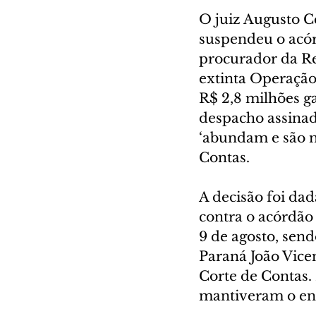
O juiz Augusto Cé
suspendeu o acór
procurador da Re
extinta Operação 
R$ 2,8 milhões ga
despacho assinad
‘abundam e são ma
Contas.
A decisão foi da
contra o acórdão
9 de agosto, sen
Paraná João Vice
Corte de Contas. 
mantiveram o ent