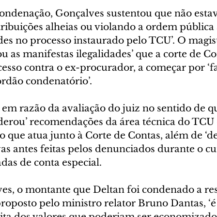
ondenação, Gonçalves sustentou que não estava
ibuições alheias ou violando a ordem pública 
des no processo instaurado pelo TCU’. O magis
u as manifestas ilegalidades’ que a corte de Con
esso contra o ex-procurador, a começar por ‘fa
rdão condenatório’.
 em razão da avaliação do juiz no sentido de 
derou’ recomendações da área técnica do TCU 
o que atua junto à Corte de Contas, além de ‘de
vas antes feitas pelos denunciados durante o cu
das de conta especial.
s, o montante que Deltan foi condenado a ress
proposto pelo ministro relator Bruno Dantas, ‘
eita dos valores que poderiam ser economizados