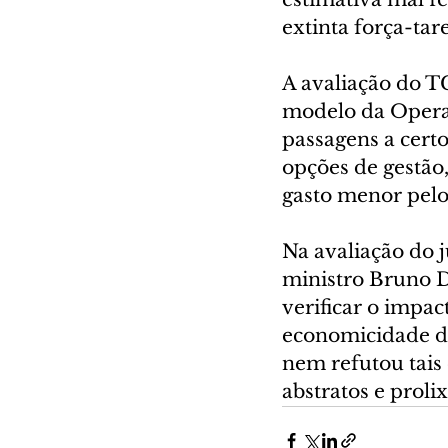
extinta força-tar
A avaliação do TC
modelo da Operaç
passagens a cert
opções de gestão
gasto menor pelo
Na avaliação do j
ministro Bruno Da
verificar o impac
economicidade do
nem refutou tais 
abstratos e prolix