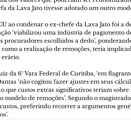
efa da Lava Jato tivesse adotado um outro mode
U ao condenar o ex-chefe da Lava Jato foi a de
ão ‘viabilizou uma indústria de pagamento de 
os procuradores escolhidos a dedo’, ponderand
, como a realização de remoções, teria implic
 erário.
uiz da 6ª Vara Federal de Curitiba, ‘em flagrant
ntas ‘não cogitou fazer ajustes em seus cálcul
to que custos extras significativos teriam sobre 
 modelo de remoções’. Segundo o magistrado, 
custos, preferindo recorrer a argumentos genér
os’.