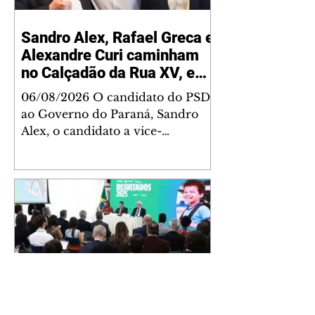
Sandro Alex, Rafael Greca e
Alexandre Curi caminham
no Calçadão da Rua XV, em
Curitiba
06/08/2026 O candidato do PSD
ao Governo do Paraná, Sandro
Alex, o candidato a vice-
governador Rafael Greca (MDB),
e o candidato ao Senado,
Alexandre Curi (Republicanos),
participam nesta sexta-feira (7) de
uma caminhada com apoiadores
e lideranças políticas no
tradicional Calçadão da Rua XV,
em Curitiba. Serviço: Data: 7 de
agosto, sexta-feira Horário: 10h15
Local: Calçadão da Rua XV de