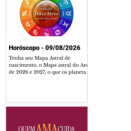
Horóscopo - 09/08/2026
Tenha seu Mapa Astral de
nascimento, o Mapa astral do Ano
de 2026 e 2027, o que os planetas
indicam para o seu: Trabalho,
Amor, Dinheiro, Saúde e Família.
Estudo com 35 páginas. Adquira
já através da nossa loja virtual ou
na loja física: rua Emiliano
Perneta 30 – loja 21 – galeria
Cezar Franco – centro –
Curitiba. Você pode pedir