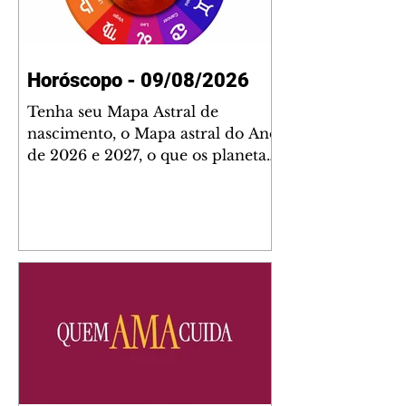
Horóscopo - 09/08/2026
Tenha seu Mapa Astral de
nascimento, o Mapa astral do Ano
de 2026 e 2027, o que os planetas
indicam para o seu: Trabalho,
Amor, Dinheiro, Saúde e Família.
Estudo com 35 páginas. Adquira
já através da nossa loja virtual ou
na loja física: rua Emiliano
Perneta 30 – loja 21 – galeria
Cezar Franco – centro –
Curitiba. Você pode pedir
também através do nosso
Whatsapp e receber seu livro
virtual: (41) 99719-0645. Escute o