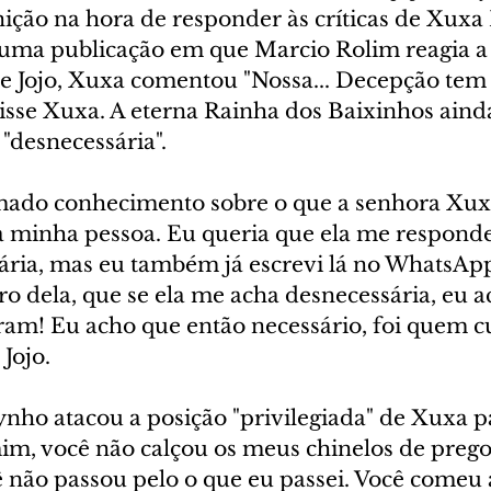
ão na hora de responder às críticas de Xuxa
uma publicação em que Marcio Rolim reagia a
de Jojo, Xuxa comentou "Nossa... Decepção tem
disse Xuxa. A eterna Rainha dos Baixinhos aind
"desnecessária".
mado conhecimento sobre o que a senhora Xux
 a minha pessoa. Eu queria que ela me respond
ária, mas eu também já escrevi lá no WhatsApp 
 dela, que se ela me acha desnecessária, eu ach
ram! Eu acho que então necessário, foi quem c
 Jojo.
nho atacou a posição "privilegiada" de Xuxa pa
mim, você não calçou os meus chinelos de prego
ê não passou pelo o que eu passei. Você comeu a