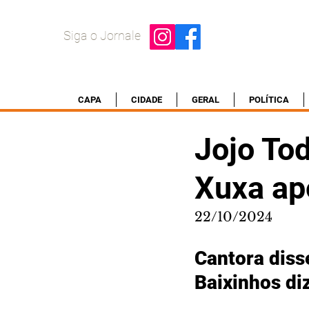
Siga o Jornale
CAPA
CIDADE
GERAL
POLÍTICA
Jojo To
Xuxa apó
22/10/2024
Cantora diss
Baixinhos di