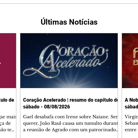
Últimas Notícias
ulo de
Coração Acelerado | resumo do capítulo de
A Nob
sábado - 08/08/2026
sábad
gar mais
Gael desabafa com Irene sobre Naiane. Sem
Virgí
ça de
querer, João Raul causa um tumulto durante
Sebas
 não tem
a reunião de Agrado com um patrocinador.
entre
ia.
Zilá orienta Osmar a seguir Cinara, que
que B