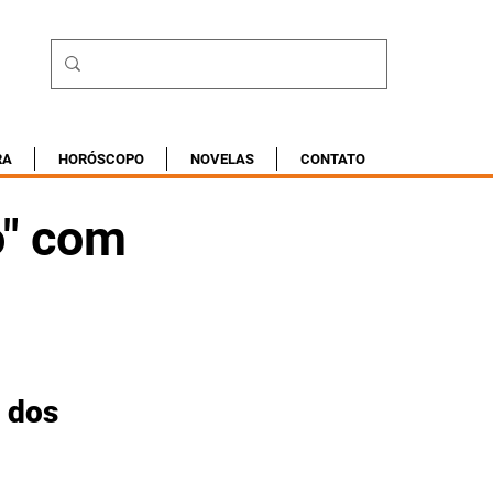
RA
HORÓSCOPO
NOVELAS
CONTATO
o" com
 dos 