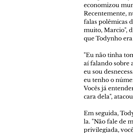
economizou muniç
Recentemente, n
falas polêmicas 
muito, Marcio", 
que Todynho era 
"Eu não tinha to
aí falando sobre
eu sou desnecess
eu tenho o número
Vocês já entende
cara dela", atacou
Em seguida, Tody
la. "Não fale de 
privilegiada, voc