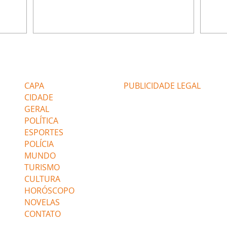
ão de
percebe a movimentação e alerta Ronei.
nega 
ntino
Palhares confronta Cinara sobre a
Tonho
aproximação com Ronei. Eduarda pensa
a fam
una no
em pedir a Valéria para ficar com Sol. Gael
com O
a. Dora
decide terminar com Naiane. João Raul
e é d
m
inventa para Agrado que não está
comen
Editorias
Editais Certificados
Lyris
conseguindo conviver com seu sucesso, e
tungs
urante de
termina o relacionamento dos dois.
Dióge
CAPA
PUBLICIDADE LEGAL
CIDADE
GERAL
POLÍTICA
ESPORTES
POLÍCIA
MUNDO
TURISMO
CULTURA
HORÓSCOPO
NOVELAS
CONTATO