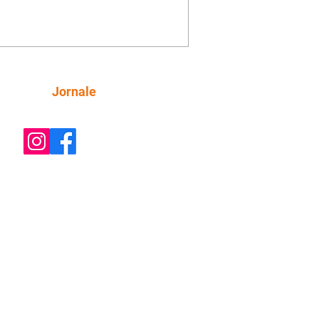
o convite para jantar com os dois.
 desabafa com Casemiro e conta que
ília de Lúcia/Alika tem uma dívida
mar. Ana Maria vai à casa de Manoel
estratada por Fortunato. José e Omar
tam sobre a possível jazida de
Siga
Jornale
tênio na região. Virgínia provoca
nes na frente de Marta. Binta s