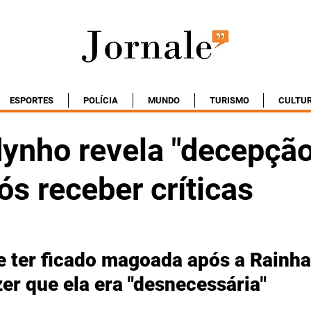
ESPORTES
POLÍCIA
MUNDO
TURISMO
CULTU
dynho revela "decepçã
s receber críticas
e ter ficado magoada após a Rainha
zer que ela era "desnecessária"