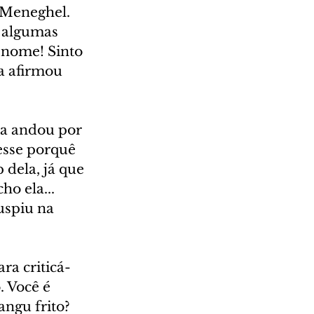
 Meneghel. 
 algumas 
 nome! Sinto 
a afirmou 
a andou por 
esse porquê 
dela, já que 
o ela... 
uspiu na 
ra criticá-
. Você é 
ngu frito? 