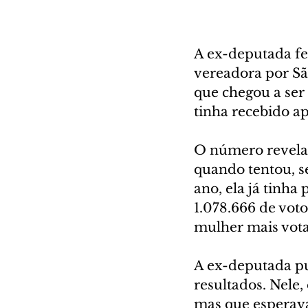
A ex-deputada fe
vereadora por Sã
que chegou a ser
tinha recebido ap
O número revela 
quando tentou, s
ano, ela já tinha
1.078.666 de voto
mulher mais vota
A ex-deputada pu
resultados. Nele
mas que esperava