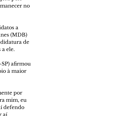
rmanecer no 
datos a 
unes (MDB) 
didatura de 
 a ele.
-SP) afirmou 
oio à maior 
ente por 
ra mim, eu 
aí defendo 
 aí 