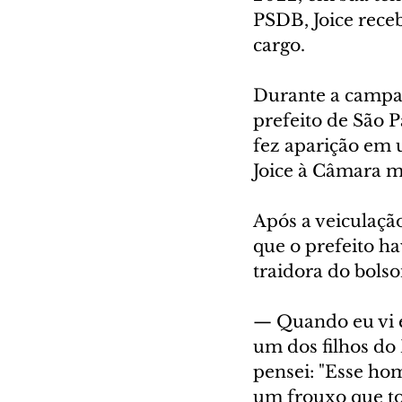
PSDB, Joice rece
cargo.
Durante a campan
prefeito de São 
fez aparição em 
Joice à Câmara mu
Após a veiculaçã
que o prefeito ha
traidora do bols
— Quando eu vi e
um dos filhos do
pensei: "Esse ho
um frouxo que to