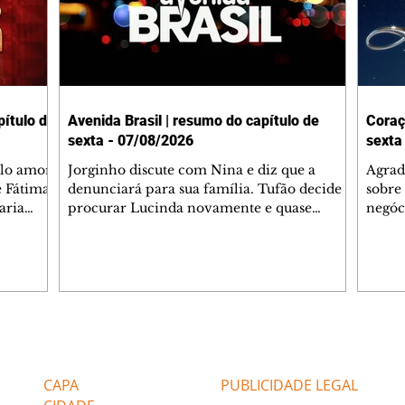
ítulo de
Avenida Brasil | resumo do capítulo de
Coraç
sexta - 07/08/2026
sexta
elo amor
Jorginho discute com Nina e diz que a
Agrad
e Fátima
denunciará para sua família. Tufão decide
sobre 
aria
procurar Lucinda novamente e quase
negóc
u
encontra Nina no lixão. Débora se
Janet
do,
preocupa com Jorginho. Monalisa pede que
Verôn
esteve
Olenka não a deixe sozinha. Tufão
inform
 Alika o
encontra Jorginho e o leva para casa. Max é
procu
. Chinua
hostil com Carminha. Diógenes se irrita
que e
quando Tavinho diz que não negociará o
decep
 Pascoal
passe de Roni por causa de sua sexualidade.
que s
Editorias
Editais Certificados
re que
Janaína admite para Jorginho que Lúcio e
preoc
r aos
Max estavam envolvidos na tentativa de
Cinar
CAPA
PUBLICIDADE LEGAL
assalto à
desco