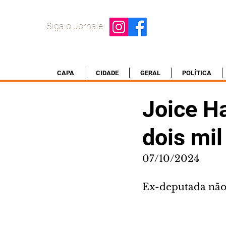
Siga o Jornale
CAPA
CIDADE
GERAL
POLÍTICA
Joice H
dois mi
07/10/2024
Ex-deputada não 