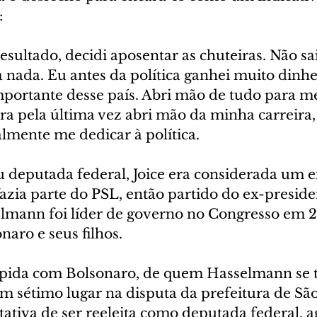
:
sultado, decidi aposentar as chuteiras. Não sa
 nada. Eu antes da política ganhei muito dinhe
mportante desse país. Abri mão de tudo para me
 agora pela última vez abri mão da minha carreira
almente me dedicar à política.
 deputada federal, Joice era considerada um 
azia parte do PSL, então partido do ex-presiden
lmann foi líder de governo no Congresso em 2
aro e seus filhos.
pida com Bolsonaro, de quem Hasselmann se 
u em sétimo lugar na disputa da prefeitura de Sã
ativa de ser reeleita como deputada federal, a