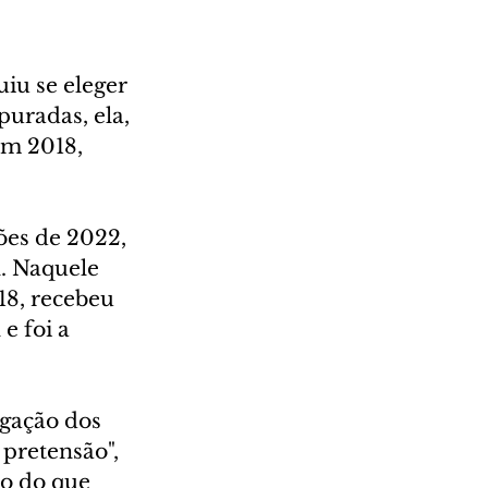
iu se eleger 
uradas, ela, 
em 2018, 
ões de 2022, 
. Naquele 
18, recebeu 
e foi a 
gação dos 
pretensão", 
o do que 