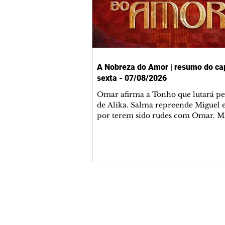
A Nobreza do Amor | resumo do cap
sexta - 07/08/2026
Omar afirma a Tonho que lutará p
de Alika. Salma repreende Miguel 
por terem sido rudes com Omar. M
Helena aconselha Manoel sobre se
namoro com Ana Maria. Pressiona
Bakari revela a Jendal que Chinua 
em terras inimigas. Omar pede que
acompanhe até a agência bancária
alerta Dumi, Akin e Ladisa sobre as
desconfianças de Jendal, que sonda
Contato comercial
sobre seu conselheiro. Chinua suge
mmjornale@gmail.com
Kênia reveja sua decisão de se junta
Telefone: (41) 99978-9956
rebel