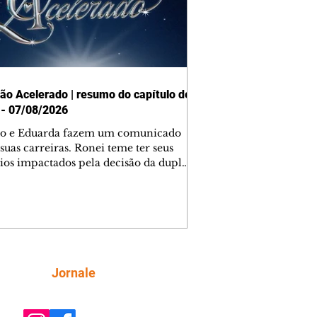
ão Acelerado | resumo do capítulo de
 - 07/08/2026
o e Eduarda fazem um comunicado
suas carreiras. Ronei teme ter seus
ios impactados pela decisão da dupla.
e decide prestar queixa contra
ica. Gael descobre que Naiane passou
ações sigilosas para Talita. Ronei
ra Verônica novamente e descobre
la deixou Bom Retorno. Gael se
ciona com Naiane. Valéria anuncia
e mudará de país, e Eduarda se
Siga
Jornale
upa com Sol. Palhares desconfia de
a em relação a Zilá. Ronei e Cinara
nfia