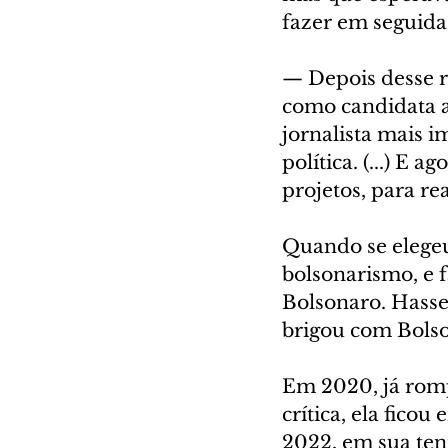
fazer em seguida
— Depois desse re
como candidata a
jornalista mais i
política. (...) E
projetos, para re
Quando se elegeu
bolsonarismo, e f
Bolsonaro. Hasse
brigou com Bolson
Em 2020, já rom
crítica, ela fico
2022, em sua tent