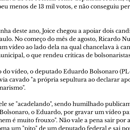
beu menos de 13 mil votos, e não conseguiu pe
ha deste ano, Joice chegou a apoiar dois candi
Paulo. No começo do mês de agosto, Ricardo N
um vídeo ao lado dela na qual chancelava à can
nicipal, o que rendeu críticas de bolsonaristas
o do vídeo, o deputado Eduardo Bolsonaro (PL
via cavado "a própria sepultura ao declarar ap
onarismo".
le se "acadelando", sendo humilhado publicam
 Bolsonaro, o Eduardo, por gravar um vídeo pa
mem é muito frouxo". Não vale a pena sair por 
ma um "pito" de um deputado federal e sai por