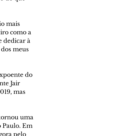
io mais 
iro como a 
 dedicar à 
, dos meus 
expoente do 
te Jair 
019, mas 
tornou uma 
o Paulo. Em 
gora pelo 