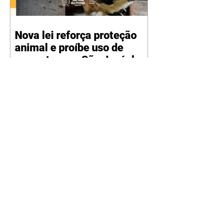
Nova lei reforça proteção
animal e proíbe uso de
correntes em São José dos
Pinhais
05/08/2026 Manter animais
presos por correntes, cordas,
cabos, arames, fitas ou qualquer
outro tipo de contenção passou a
ser proibido em São José dos
Pinhais. A mudança está prevista
na Lei Municipal nº 4.960/2026,
que alterou a Lei nº 4.231/2023 e
reforça as normas de proteção e
bem-estar animal no município.
A nova legislação já está em vigor
e busca conscientizar a população
sobre a importância da guarda