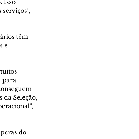
 Isso 
serviços”, 
rios têm 
s e 
muitos 
 para 
 conseguem 
 da Seleção, 
eracional”, 
speras do 