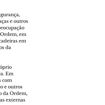
gurança, 
ças e outros 
reocupação 
a Ordem, em 
cadeiras em 
os da 
óprio 
a. Em 
s com 
o e outros 
o da Ordem, 
as externas 