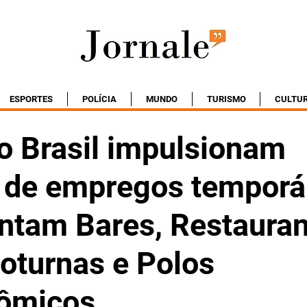
ESPORTES
POLÍCIA
MUNDO
TURISMO
CULTU
o Brasil impulsionam
 de empregos temporár
tam Bares, Restauran
oturnas e Polos
ômicos