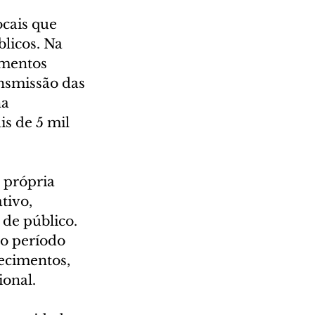
cais que 
licos. Na 
imentos 
nsmissão das 
a 
s de 5 mil 
 própria 
tivo, 
 de público.
o período 
ecimentos, 
ional.