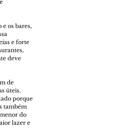
e 
e os bares, 
ssa 
as e forte 
urantes, 
te deve 
im de 
s úteis.
izado porque 
os também 
 menor do 
ior lazer e 