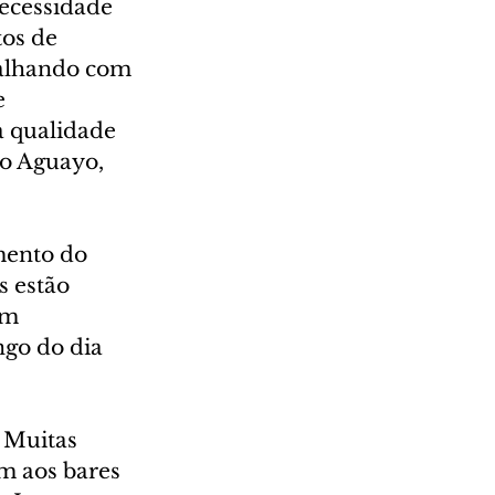
cessidade 
os de 
alhando com 
e 
 qualidade 
o Aguayo, 
mento do 
 estão 
am 
ngo do dia 
 Muitas 
m aos bares 