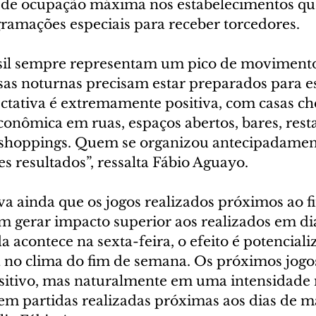
 de ocupação máxima nos estabelecimentos qu
amações especiais para receber torcedores.
sil sempre representam um pico de movimento 
sas noturnas precisam estar preparados para e
tativa é extremamente positiva, com casas chei
nômica em ruas, espaços abertos, bares, resta
 shoppings. Quem se organizou antecipadamen
s resultados”, ressalta Fábio Aguayo.
va ainda que os jogos realizados próximos ao f
gerar impacto superior aos realizados em dia
 acontece na sexta-feira, o efeito é potencial
ra no clima do fim de semana. Os próximos jog
sitivo, mas naturalmente em uma intensidade
em partidas realizadas próximas aos dias de ma