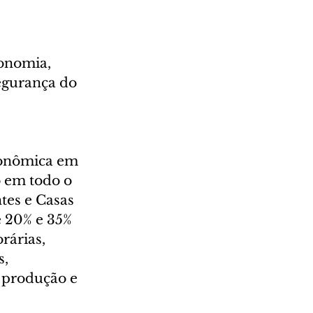
onomia, 
egurança do 
conômica em 
o em todo o 
tes e Casas 
 20% e 35% 
rárias, 
, 
 produção e 