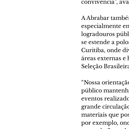
convivência”, ava
A Abrabar também
especialmente em 
logradouros públ
se estende a pol
Curitiba, onde d
áreas externas e 
Seleção Brasileir
“Nossa orientaçã
público mantenh
eventos realizado
grande circulação
materiais que po
por exemplo, ond