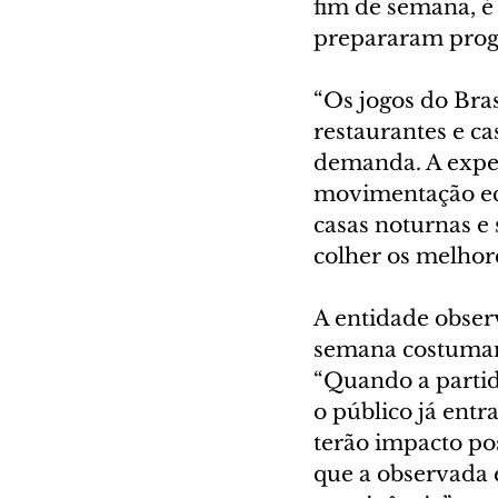
fim de semana, é
prepararam progr
“Os jogos do Bra
restaurantes e ca
demanda. A expec
movimentação eco
casas noturnas e
colher os melhore
A entidade obser
semana costumam 
“Quando a partida
o público já ent
terão impacto po
que a observada 