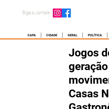
Siga o Jornale
CAPA
CIDADE
GERAL
POLÍTICA
Jogos d
geração
movimen
Casas N
Gastron