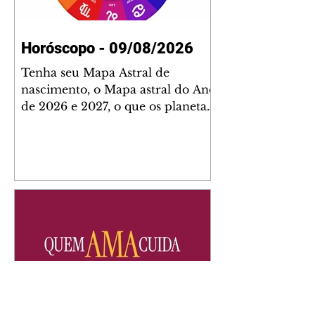
Horóscopo - 09/08/2026
Tenha seu Mapa Astral de
nascimento, o Mapa astral do Ano
de 2026 e 2027, o que os planetas
indicam para o seu: Trabalho,
Amor, Dinheiro, Saúde e Família.
Estudo com 35 páginas. Adquira
já através da nossa loja virtual ou
na loja física: rua Emiliano
Perneta 30 – loja 21 – galeria
Cezar Franco – centro –
Curitiba. Você pode pedir
também através do nosso
Whatsapp e receber seu livro
virtual: (41) 99719-0645. Escute o
programa Bom Dia Astral através