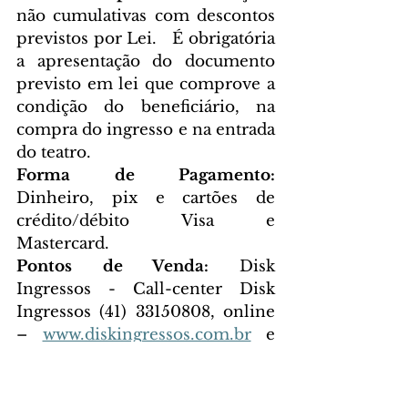
não cumulativas com descontos 
previstos por Lei.   É obrigatória 
a apresentação do documento 
previsto em lei que comprove a 
condição do beneficiário, na 
compra do ingresso e na entrada 
do teatro.    
Forma de Pagamento:
Dinheiro, pix e cartões de 
crédito/débito Visa e 
Mastercard.   
Pontos de Venda:
 Disk 
Ingressos - Call-center Disk 
Ingressos (41) 33150808, online 
– 
www.diskingressos.com.br
 e 
na bilheteria do teatro Guaira 
(de terça a sábado, das 12 às 18 
horas).    **Entrega em 