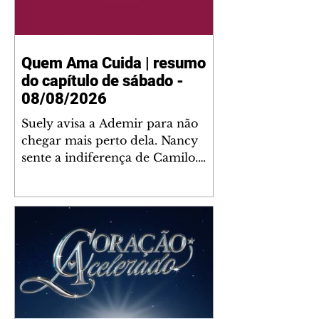
Quem Ama Cuida | resumo
do capítulo de sábado -
08/08/2026
Suely avisa a Ademir para não
chegar mais perto dela. Nancy
sente a indiferença de Camilo.
Tiago diz a Ingrid que ela não
tem competência para presidir a
joalheria. André conta a Pedro
que a associação de advogados
expulsou Ademir. Laurentino
contrata Adriana para servir no
restaurante. Adriana vê Pedro e
Bruna no restaurante. Bruna
provoca Adriana. Dora pede