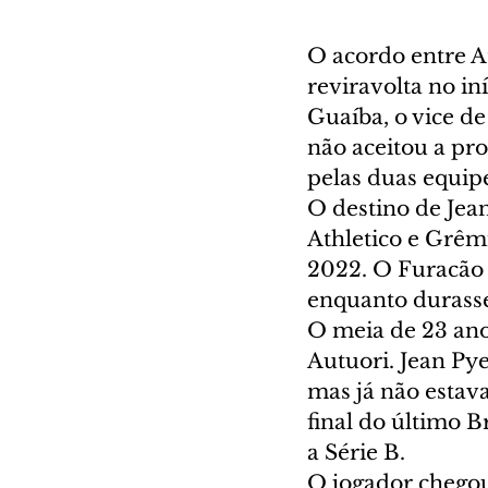
O acordo entre At
reviravolta no in
Guaíba, o vice d
não aceitou a pr
pelas duas equip
O destino de Jean
Athletico e Grêmi
2022. O Furacão 
enquanto durasse
O meia de 23 anos
Autuori. Jean Py
mas já não estava
final do último 
a Série B.
O jogador chego