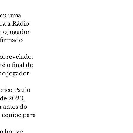
reu uma 
ara a Rádio 
 o jogador 
 firmado 
oi revelado.
 o final de 
do jogador 
tico Paulo 
de 2023, 
a antes do 
 equipe para 
o houve 