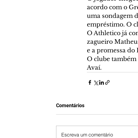
acordo com o Grê
uma sondagem do
empréstimo. O cl
O Athletico já co
zagueiro Matheus 
e a promessa do 
O clube também t
Avaí.
Comentários
Escreva um comentário