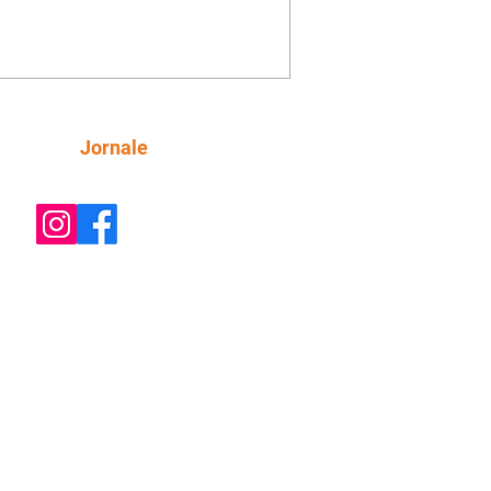
ito (Demutran), informa que serão
zados bloqueios temporários de vias
zão da realização da Corrida do Dia
is e de obras de infraestrutura no
ípio. As intervenções têm como
vo garantir a segurança dos
Siga
Jornale
cipantes dos eventos, trabalhadores
vidos nos serviços e demais usuários
as.