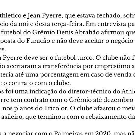
hletico e Jean Pyerre, que estava fechado, sof
ício da noite desta terça-feira. Em entrevista p
e futebol do Grêmio Denis Abrahão afirmou que
oposta do Furacão e não deve aceitar o negócio
es.
 Pyerre deve ser o futebol turco. O clube não f
o acertaram a transferência por empréstimo até
teria até uma porcentagem em caso de venda 
 o contrato com o clube.
 foi uma indicação do diretor-técnico do Athle
erre tem contrato com o Grêmio até dezembro 
 nos planos do Tricolor. O clube afastou o mei
Brasileiro, que terminou com o rebaixamento da
u a negociar com o Palmeiras em 2020, mas nã