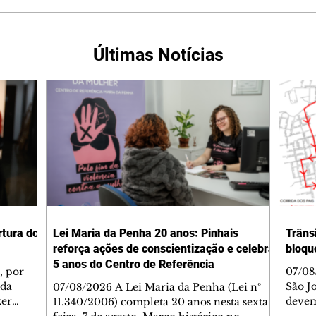
Últimas Notícias
rtura do
Lei Maria da Penha 20 anos: Pinhais
Trâns
reforça ações de conscientização e celebra
bloqu
5 anos do Centro de Referência
, por
07/08
 da
São J
07/08/2026 A Lei Maria da Penha (Lei nº
zer
devem 
11.340/2006) completa 20 anos nesta sexta-
bertura
trâns