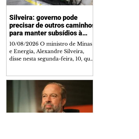
Silveira: governo pode
precisar de outros caminhos
para manter subsídios à
gasolina e a diesel
10/08/2026 O ministro de Minas
e Energia, Alexandre Silveira,
disse nesta segunda-feira, 10, que
o governo poderá adotar "outros
caminhos" se houver necessidade
de manter os subsídios à gasolina
e ao diesel, visando mitigar os
efeitos da guerra entre EUA e Irã
no setor de combustíveis. Em
entrevista à CNN Money, ele
também afirmou que a mudança
sobre imposto de exportação no
petróleo depende da cotação do