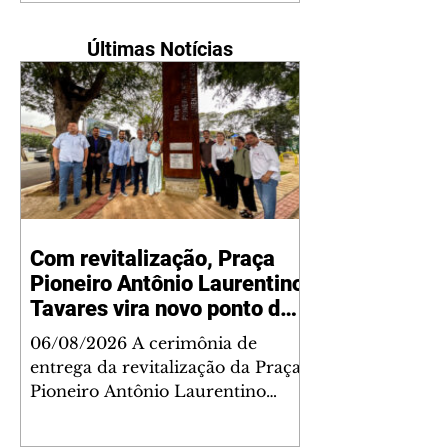
Últimas Notícias
Com revitalização, Praça
Pioneiro Antônio Laurentino
Tavares vira novo ponto de
encontro para famílias e
06/08/2026 A cerimônia de
moradores do Jardim
entrega da revitalização da Praça
Liberdade
Pioneiro Antônio Laurentino
Tavares, localizada no
cruzamento da Avenida dos