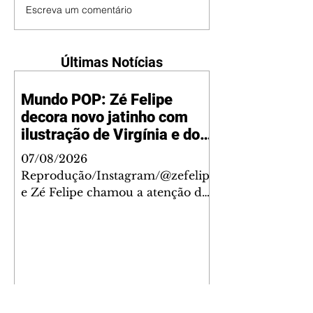
Escreva um comentário
Últimas Notícias
Mundo POP: Zé Felipe
decora novo jatinho com
ilustração de Virgínia e dos
filhos
07/08/2026
Reprodução/Instagram/@zefelip
e Zé Felipe chamou a atenção dos
seguidores ao revelar um detalhe
especial de sua nova aeronave. O
cantor compartilhou nesta
quinta-feira, 6, registros do
jatinho recém-adquirido e
mostrou que decidiu personalizar
o espaço com uma ilustração que