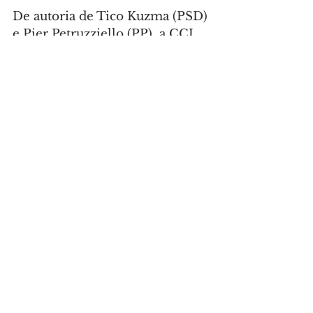
De autoria de Tico Kuzma (PSD) 
e Pier Petruzziello (PP), a CCJ 
aprovou a iniciativa para 
conceder o título de Vulto 
Emérito de Curitiba a José Luiz 
Scroccaro. (
116.00003.2025
). 
Também foram aprovadas duas 
proposições de Cidadania 
Honorária: uma para Roberto 
Carlos de Carvalho Paiva 
(
115.00010.2025
), da vereadora 
Delegada Tathiana; e outra para 
Maurício Chicre Abourejaile 
(
115.00012.2025
), de Serginho 
do Posto (PSD).
Não tramitadas