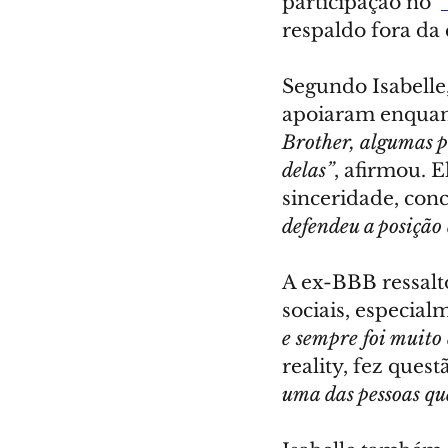
participação no  
respaldo fora da 
Segundo Isabelle
apoiaram enquant
Brother, algumas p
delas”
, afirmou. 
sinceridade, con
defendeu a posição 
A ex-BBB ressalt
sociais, especialm
e sempre foi muito
reality, fez ques
uma das pessoas q