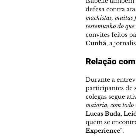
Isabelle também 
defesa contra at
machistas, muitas f
testemunho do que 
convites feitos p
Cunhã
, a jornal
Relação com
Durante a entrev
participantes de
colegas segue ativ
maioria, com todo
Lucas Buda
, 
Lei
quem se encontr
Experience"
.