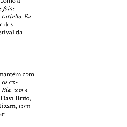
 como a 
 falas 
e carinho. Eu 
r dos 
stival da 
e mantém com 
 os ex-
 
Bia
, com a 
 
Davi Brito
, 
Nizam
, com 
er 