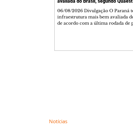
avaliada do Brasil, segundo Quaest
06/08/2026 Divulgação O Paraná 
infraestrutura mais bem avaliada do
de acordo com a última rodada de 
da Genial/Quaest nos estados, divu
fim de julho. O instituto questionou
população de 10 estados sobre difer
áreas de governo e os paranaenses
cravaram 59% de avaliação positiva
índice superior a estados como São
Minas Gerais. Na nova rodada, depois do
Contato comercial
Paraná aparecem Goiás (54%), Ceará
mmjornale@gmail.com
Bahia (46%) e São Paulo (44%
Telefone: (41) 99978-9956
Redação
E-mail:
redacaojornale@gmail.com
Site de
Notícias
de Curitiba / Paraná