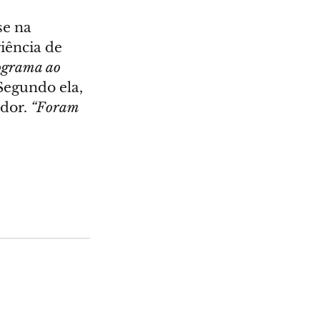
se na 
iência de 
ograma ao 
 Segundo ela, 
dor. 
“Foram 