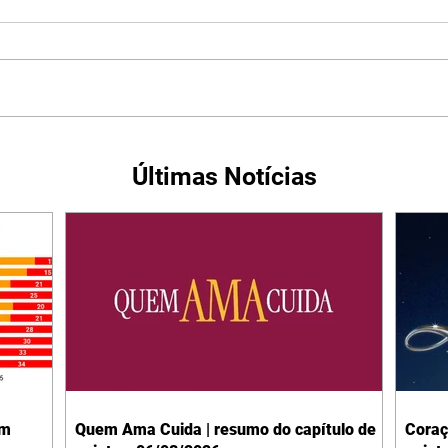
Últimas Notícias
em
Quem Ama Cuida | resumo do capítulo de
Coraç