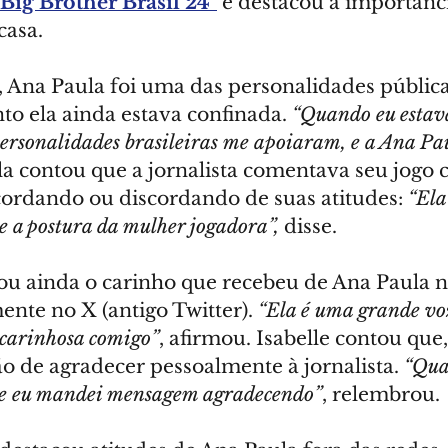
"Big Brother Brasil 24"
 e destacou a importânc
casa. 
, Ana Paula foi uma das personalidades pública
o ela ainda estava confinada. 
“Quando eu estav
ersonalidades brasileiras me apoiaram, e a Ana Pau
Ela contou que a jornalista comentava seu jogo 
cordando ou discordando de suas atitudes: 
“Ela
e a postura da mulher jogadora”, 
disse.
ou ainda o carinho que recebeu de Ana Paula n
ente no X (antigo Twitter). 
“Ela é uma grande vo
 carinhosa comigo”
, afirmou. Isabelle contou que,
tão de agradecer pessoalmente à jornalista. 
“Quan
ue eu mandei mensagem agradecendo”
, relembrou.