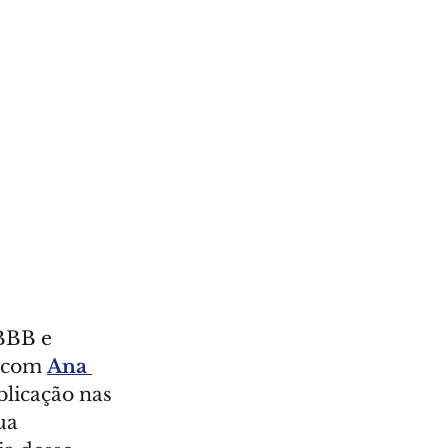
-BBB e 
 com 
Ana 
licação nas 
ua 