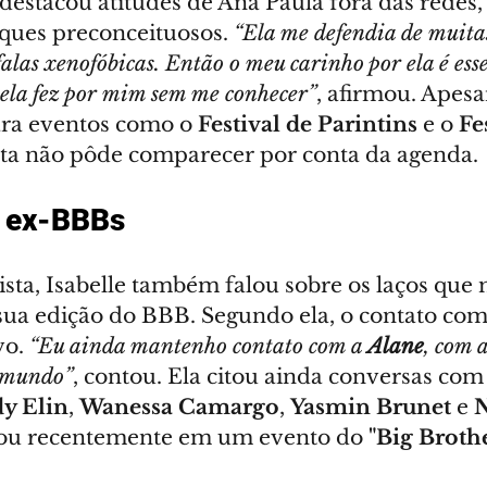
destacou atitudes de Ana Paula fora das redes,
aques preconceituosos. 
“Ela me defendia de muitas
alas xenofóbicas. Então o meu carinho por ela é ess
ela fez por mim sem me conhecer”
, afirmou. Apesa
ara eventos como o 
Festival de Parintins
 e o 
Fe
ista não pôde comparecer por conta da agenda.
 ex-BBBs 
ista, Isabelle também falou sobre os laços qu
 sua edição do BBB. Segundo ela, o contato com
o. 
“Eu ainda mantenho contato com a 
Alane
, com a
 mundo”
, contou. Ela citou ainda conversas com
dy Elin
, 
Wanessa Camargo
, 
Yasmin Brunet
 e 
ou recentemente em um evento do 
"Big Broth