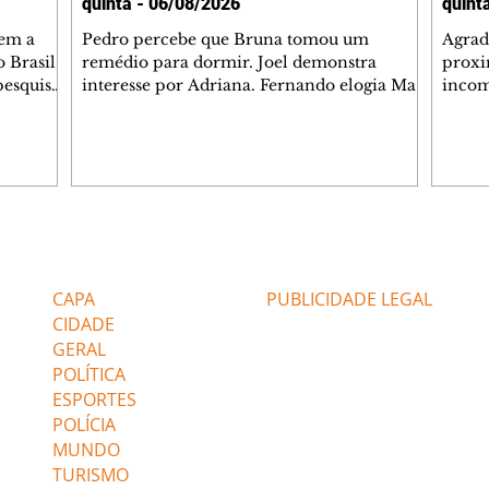
quinta - 06/08/2026
quint
tem a
Pedro percebe que Bruna tomou um
Agrad
 Brasil,
remédio para dormir. Joel demonstra
proxi
pesquisas
interesse por Adriana. Fernando elogia Mau
incom
lgada no
Mau. Bia não gosta quando Brigitte e Rafael
desab
 a
se sentam à mesa com ela e César,
dias 
entes
atrapalhando o jantar romântico do casal.
ter u
Bruna se aproveita da preocupação de
confr
 na área,
Pedro com sua saúde para manter o marido
conhe
 Paulo e
ao seu lado. Elenice acusa Rosa por seu
possív
desentendimento com Adriana. Joel
Verôn
Editorias
Editais Certificados
 (47%),
convida Adriana e a família para jantar no
em de
restaurante. Otoniel se depara com o
ajuda
CAPA
PUBLICIDADE LEGAL
retrato de Franc
CIDADE
GERAL
POLÍTICA
ESPORTES
POLÍCIA
MUNDO
TURISMO