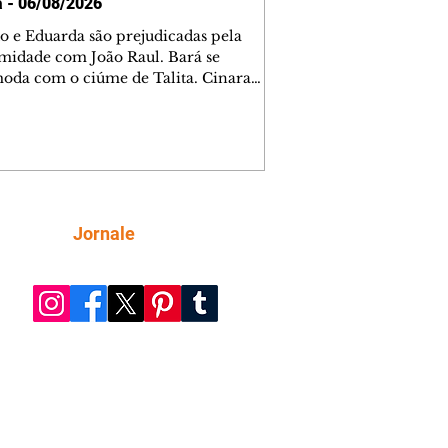
a - 06/08/2026
o e Eduarda são prejudicadas pela
midade com João Raul. Bará se
oda com o ciúme de Talita. Cinara
afa com Ronei e decide passar uns
na casa de Palhares. Agrado pede para
ma conversa com Eduarda. Janete
onta Zilá, que garante à irmã que não
ce Verônica. Ronei reconhece uma
el bolsa de Zilá entre os pertences de
ica, e liga para Cinara. Agrado pensa
Siga
Jornale
sfazer sua dupla com Eduarda para
r João Raul sem prejudicar a amiga.