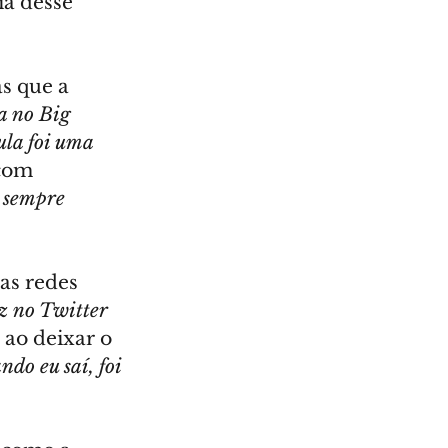
ia desse 
s que a 
a no Big 
la foi uma 
com 
 sempre 
as redes 
z no Twitter 
 ao deixar o 
do eu saí, foi 