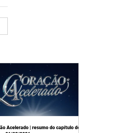
ão Acelerado | resumo do capítulo de