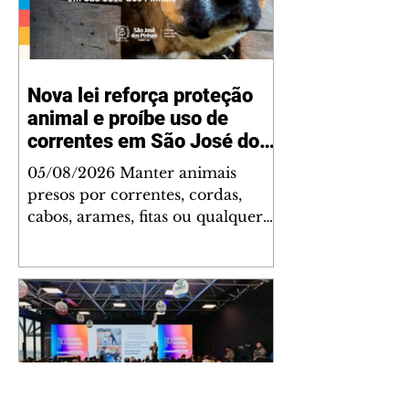
Nova lei reforça proteção
animal e proíbe uso de
correntes em São José dos
Pinhais
05/08/2026 Manter animais
presos por correntes, cordas,
cabos, arames, fitas ou qualquer
outro tipo de contenção passou a
ser proibido em São José dos
Pinhais. A mudança está prevista
na Lei Municipal nº 4.960/2026,
que alterou a Lei nº 4.231/2023 e
reforça as normas de proteção e
bem-estar animal no município.
A nova legislação já está em vigor