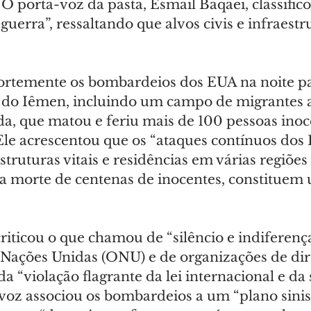
 O porta-voz da pasta, Esmail Baqaei, classific
uerra”, ressaltando que alvos civis e infraestru
ortemente os bombardeios dos EUA na noite p
s do Iêmen, incluindo um campo de migrantes a
a, que matou e feriu mais de 100 pessoas inoce
Ele acrescentou que os “ataques contínuos dos
estruturas vitais e residências em várias regiõe
a morte de centenas de inocentes, constituem
iticou o que chamou de “silêncio e indiferença
Nações Unidas (ONU) e de organizações de dire
 “violação flagrante da lei internacional e da
voz associou os bombardeios a um “plano sinis