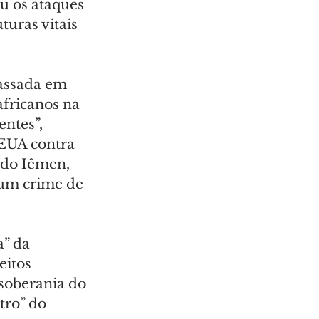
ou os ataques 
turas vitais 
assada em 
fricanos na 
ntes”, 
 EUA contra 
s do Iêmen, 
 um crime de 
” da 
itos 
 soberania do 
tro” do 