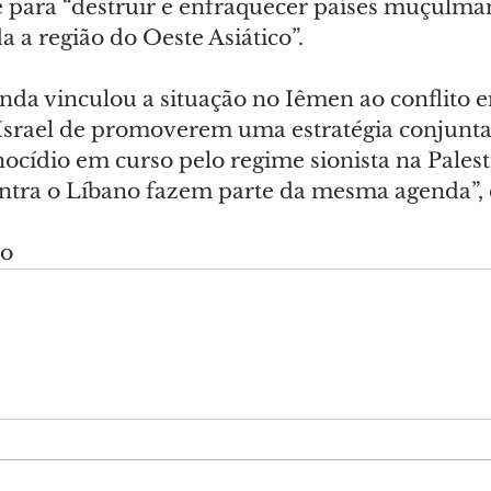
e para “destruir e enfraquecer países muçulma
da a região do Oeste Asiático”.
da vinculou a situação no Iêmen ao conflito 
srael de promoverem uma estratégia conjunta
nocídio em curso pelo regime sionista na Pales
ontra o Líbano fazem parte da mesma agenda”, 
do