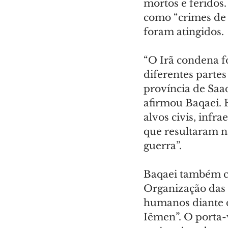
mortos e feridos.
como “crimes de g
foram atingidos.
“O Irã condena f
diferentes parte
província de Saad
afirmou Baqaei. 
alvos civis, infra
que resultaram n
guerra”.
Baqaei também cr
Organização das 
humanos diante da
Iêmen”. O porta-