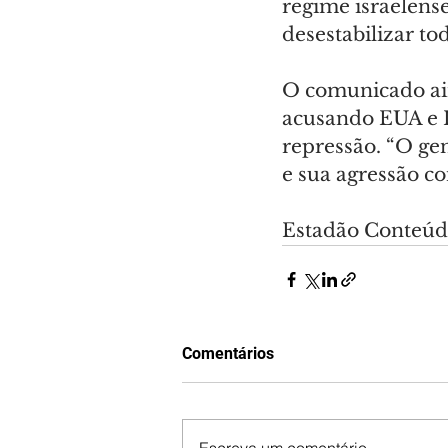
regime israelens
desestabilizar to
O comunicado ain
acusando EUA e I
repressão. “O ge
e sua agressão c
Estadão Conteú
Comentários