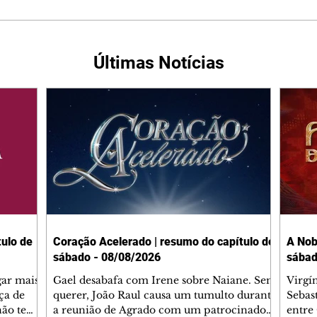
Últimas Notícias
ulo de
Coração Acelerado | resumo do capítulo de
A Nob
sábado - 08/08/2026
sábad
gar mais
Gael desabafa com Irene sobre Naiane. Sem
Virgí
ça de
querer, João Raul causa um tumulto durante
Sebas
 não tem
a reunião de Agrado com um patrocinador.
entre