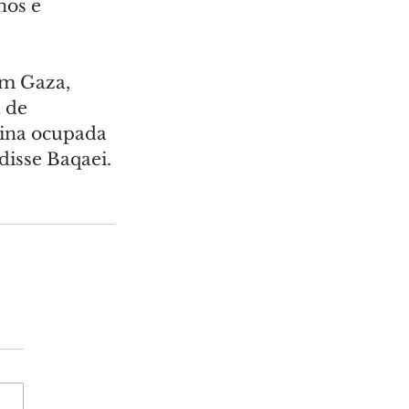
nos e 
em Gaza, 
 de 
tina ocupada 
disse Baqaei.