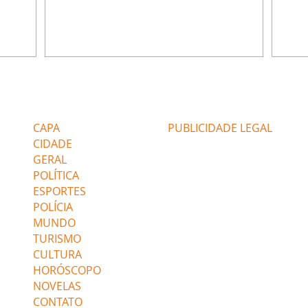
ia.
Zilá orienta Osmar a seguir Cinara, que
que B
ão de
percebe a movimentação e alerta Ronei.
nega 
ntino
Palhares confronta Cinara sobre a
Tonho
aproximação com Ronei. Eduarda pensa
a fam
una no
em pedir a Valéria para ficar com Sol. Gael
com O
a. Dora
decide terminar com Naiane. João Raul
e é d
m
inventa para Agrado que não está
comen
Editorias
Editais Certificados
Lyris
conseguindo conviver com seu sucesso, e
tungs
urante de
termina o relacionamento dos dois.
Dióge
CAPA
PUBLICIDADE LEGAL
CIDADE
GERAL
POLÍTICA
ESPORTES
POLÍCIA
MUNDO
TURISMO
CULTURA
HORÓSCOPO
NOVELAS
CONTATO