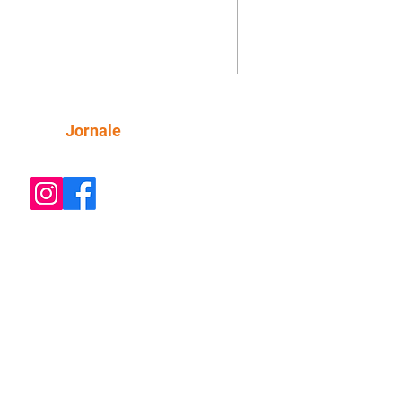
inta esteja mesmo ao lado de Jendal, e
o convite para jantar com os dois.
 desabafa com Casemiro e conta que
ília de Lúcia/Alika tem uma dívida
mar. Ana Maria vai à casa de Manoel
estratada por Fortunato. José e Omar
tam sobre a possível jazida de
Siga
Jornale
tênio na região. Virgínia provoca
nes na frente de Marta. Binta s