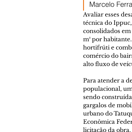
Marcelo Ferra
Avaliar esses desa
técnica do Ippuc,
consolidados em 
m² por habitante.
hortifrúti e comb
comércio do bairr
alto fluxo de veíc
Para atender a d
populacional, uma
sendo construídas
gargalos de mobi
urbano do Tatuqu
Econômica Federa
licitação da obra.