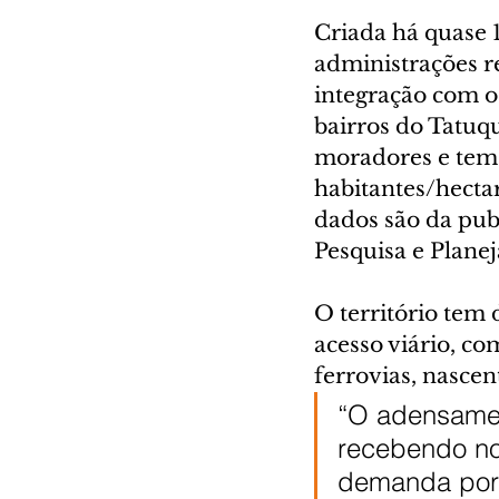
Criada há quase 1
administrações r
integração com o 
bairros do Tatuq
moradores e tem 
habitantes/hectar
dados são da pub
Pesquisa e Plane
O território tem 
acesso viário, co
ferrovias, nascen
“O adensamen
recebendo no
demanda por 