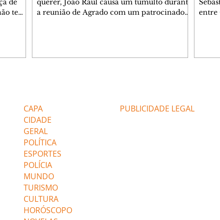
ça de
querer, João Raul causa um tumulto durante
Sebas
 não tem
a reunião de Agrado com um patrocinador.
entre
ia.
Zilá orienta Osmar a seguir Cinara, que
que B
ão de
percebe a movimentação e alerta Ronei.
nega 
ntino
Palhares confronta Cinara sobre a
Tonho
aproximação com Ronei. Eduarda pensa
a fam
una no
em pedir a Valéria para ficar com Sol. Gael
com O
a. Dora
decide terminar com Naiane. João Raul
e é d
m
inventa para Agrado que não está
comen
Editorias
Editais Certificados
Lyris
conseguindo conviver com seu sucesso, e
tungs
urante de
termina o relacionamento dos dois.
Dióge
CAPA
PUBLICIDADE LEGAL
CIDADE
GERAL
POLÍTICA
ESPORTES
POLÍCIA
MUNDO
TURISMO
CULTURA
HORÓSCOPO