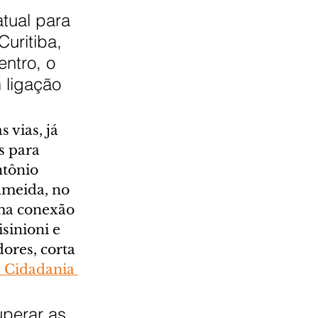
tual para 
uritiba, 
ntro, o 
 ligação 
 vias, já 
s para 
tônio 
meida, no 
ma conexão 
sinioni e 
ores, corta 
 Cidadania 
uperar as 