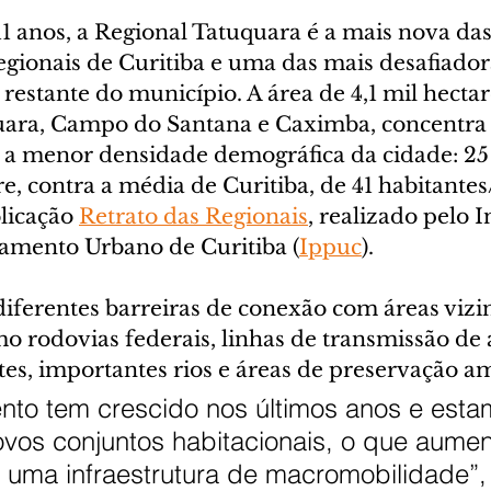
1 anos, a Regional Tatuquara é a mais nova das
egionais de Curitiba e uma das mais desafiador
restante do município. A área de 4,1 mil hectar
uara, Campo do Santana e Caximba, concentra 
a menor densidade demográfica da cidade: 25
e, contra a média de Curitiba, de 41 habitantes
licação 
Retrato das Regionais
, realizado pelo I
jamento Urbano de Curitiba (
Ippuc
).
diferentes barreiras de conexão com áreas vizi
mo rodovias federais, linhas de transmissão de a
tes, importantes rios e áreas de preservação a
to tem crescido nos últimos anos e esta
vos conjuntos habitacionais, o que aumen
uma infraestrutura de macromobilidade”, 