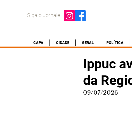
Siga o Jornale
CAPA
CIDADE
GERAL
POLÍTICA
Ippuc av
da Regi
09/07/2026