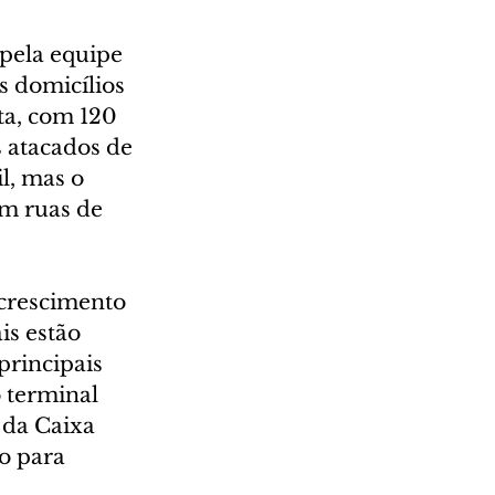
 pela equipe 
s domicílios 
ta, com 120 
 atacados de 
l, mas o 
em ruas de 
 crescimento 
is estão 
principais 
 terminal 
 da Caixa 
o para 