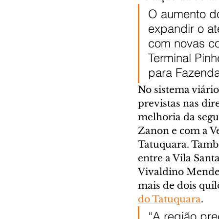
O aumento do
expandir o at
com novas co
Terminal Pinh
para Fazenda
No sistema viário
previstas nas dir
melhoria da segu
Zanon e com a V
Tatuquara. També
entre a Vila Sant
Vivaldino Mendes
mais de dois quil
do Tatuquara
.
“A região pre