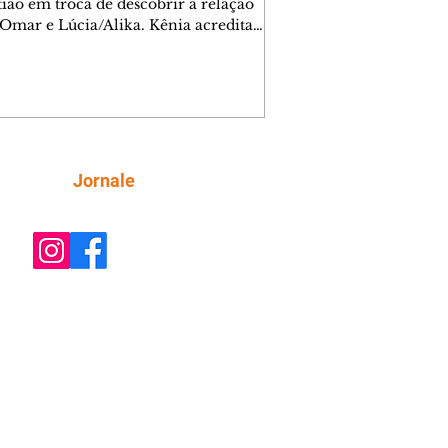
tião em troca de descobrir a relação
 Omar e Lúcia/Alika. Kênia acredita
inta esteja mesmo ao lado de Jendal, e
o convite para jantar com os dois.
 desabafa com Casemiro e conta que
ília de Lúcia/Alika tem uma dívida
mar. Ana Maria vai à casa de Manoel
estratada por Fortunato. José e Omar
tam sobre a possível jazida de
Siga
Jornale
tênio na região. Virgínia provoca
nes na frente de Marta. Binta s