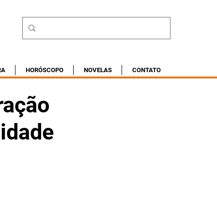
RA
HORÓSCOPO
NOVELAS
CONTATO
ração
cidade