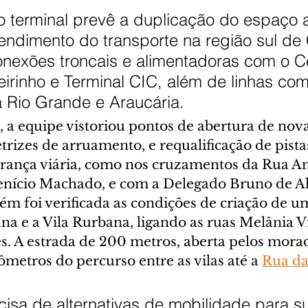
 terminal prevê a duplicação do espaço a
endimento do transporte na região sul de C
nexões troncais e alimentadoras com o Ce
eirinho e Terminal CIC, além de linhas com
 Rio Grande e Araucária.
, a equipe vistoriou pontos de abertura de novas
etrizes de arruamento, e requalificação de pista
rança viária, como nos cruzamentos da Rua An
enício Machado, e com a Delegado Bruno de Al
m foi verificada as condições de criação de u
ana e a Vila Rurbana, ligando as ruas Melânia Vi
. A estrada de 200 metros, aberta pelos morad
ômetros do percurso entre as vilas até a 
Rua da
cisa de alternativas de mobilidade para s