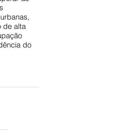
s 
urbanas, 
 de alta 
upação 
dência do 