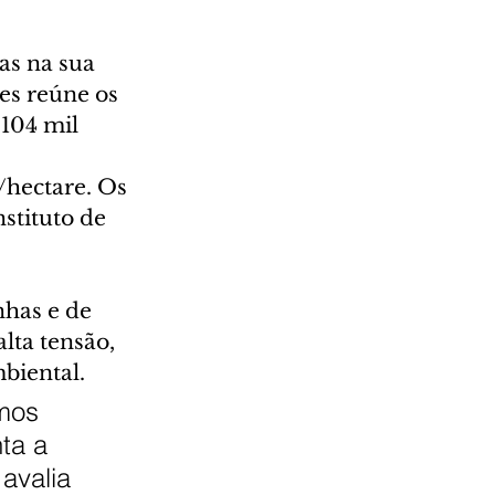
 
as na sua 
es reúne os 
104 mil 
 
/hectare. Os 
nstituto de 
nhas e de 
lta tensão, 
mbiental.
mos 
ta a 
avalia 