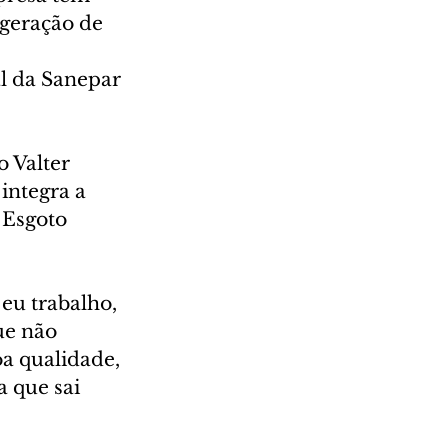
 geração de 
l da Sanepar 
 Valter 
integra a 
 Esgoto 
eu trabalho, 
ue não 
a qualidade, 
 que sai 