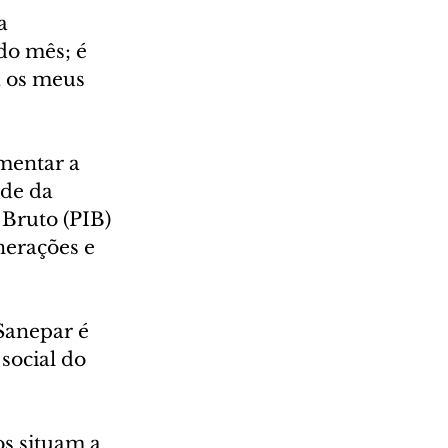
a 
do mês; é 
a os meus 
mentar a 
de da 
Bruto (PIB) 
erações e 
Sanepar é 
social do 
os situam a 