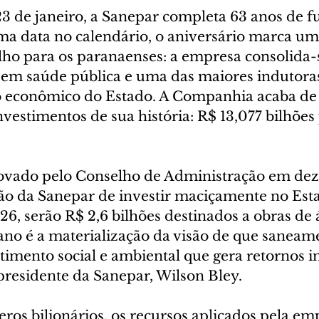
3 de janeiro, a Sanepar completa 63 anos de f
ma data no calendário, o aniversário marca 
ulho para os paranaenses: a empresa consolida
l em saúde pública e uma das maiores indutora
 econômico do Estado. A Companhia acaba de 
vestimentos de sua história: R$ 13,077 bilhões 
ovado pelo Conselho de Administração em dez
ão da Sanepar de investir maciçamente no Esta
6, serão R$ 2,6 bilhões destinados a obras de 
lano é a materialização da visão de que saneam
timento social e ambiental que gera retornos in
presidente da Sanepar, Wilson Bley.
ros bilionários, os recursos aplicados pela em