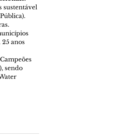
s sustentável 
Pública).
ras.
unicípios 
 25 anos 
 "Campeões 
, sendo 
Water 