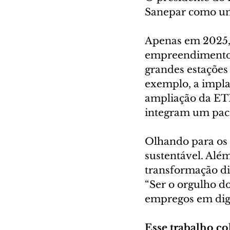
Sanepar como um
Apenas em 2025, 
empreendimentos 
grandes estações
exemplo, a impla
ampliação da ETE
integram um pac
Olhando para os 
sustentável. Alé
transformação dig
“Ser o orgulho d
empregos em dign
Esse trabalho co