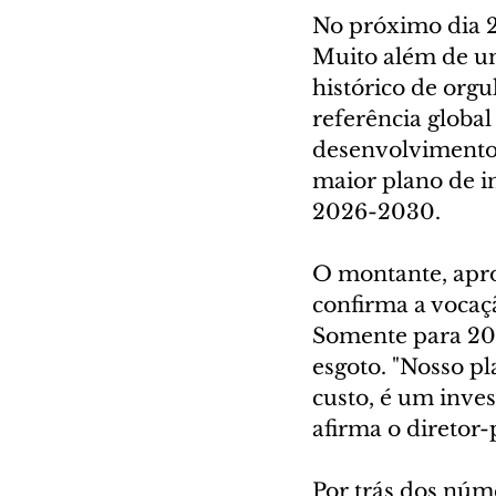
No próximo dia 2
Muito além de u
histórico de org
referência globa
desenvolvimento
maior plano de in
2026-2030.
O montante, apr
confirma a vocaç
Somente para 202
esgoto. "Nosso p
custo, é um inves
afirma o diretor-
Por trás dos núme