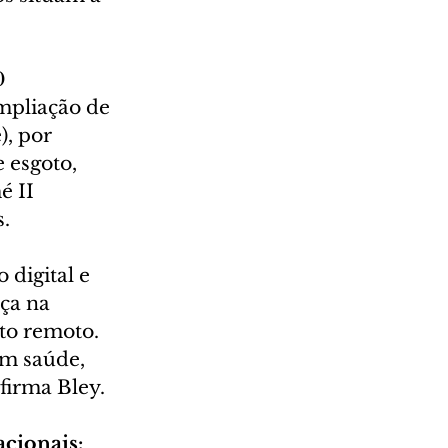
0 
mpliação de 
, por 
 esgoto, 
 II 
.
digital e 
ça na 
to remoto. 
m saúde, 
firma Bley.
acionais: