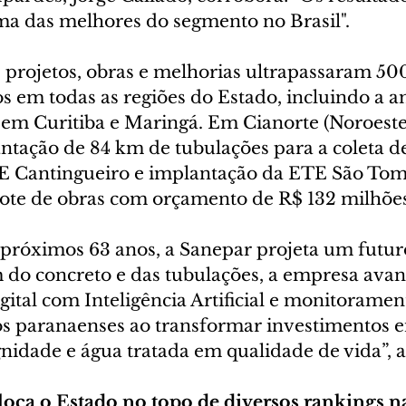
a das melhores do segmento no Brasil".
projetos, obras e melhorias ultrapassaram 50
em todas as regiões do Estado, incluindo a a
 em Curitiba e Maringá. Em Cianorte (Noroeste)
ntação de 84 km de tubulações para a coleta de
 Cantingueiro e implantação da ETE São Tomé
ote de obras com orçamento de R$ 132 milhões
próximos 63 anos, a Sanepar projeta um futuro 
m do concreto e das tubulações, a empresa avan
ital com Inteligência Artificial e monitoramen
os paranaenses ao transformar investimentos e
idade e água tratada em qualidade de vida”, a
loca o Estado no topo de diversos rankings n