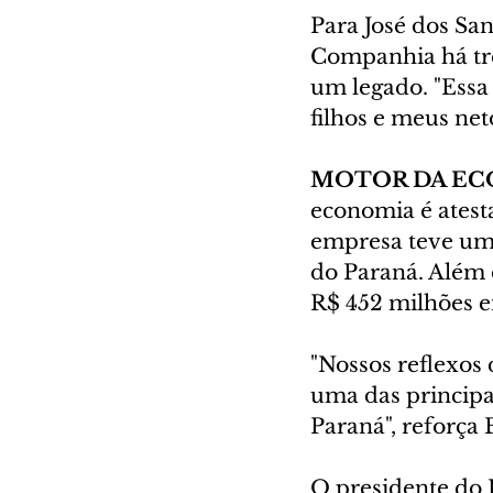
Para José dos Sa
Companhia há três
um legado. "Essa
filhos e meus neto
MOTOR DA E
economia é atest
empresa teve um 
do Paraná. Além 
R$ 452 milhões e
"Nossos reflexos
uma das principa
Paraná", reforça 
O presidente do I