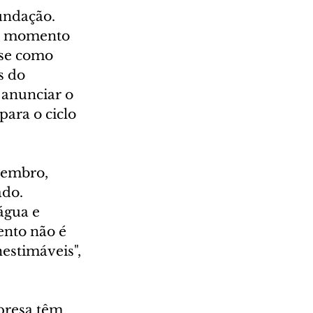
undação. 
um momento 
-se como 
s do 
anunciar o 
para o ciclo 
embro, 
do. 
água e 
ento não é 
estimáveis", 
presa têm 